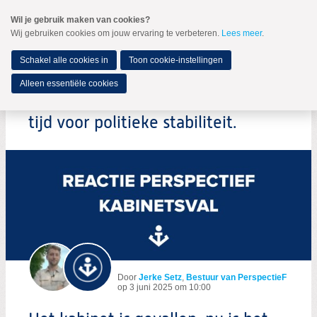
Spring
Wil je gebruik maken van cookies?
naar
Wij gebruiken cookies om jouw ervaring te verbeteren.
Lees meer
.
MENU
Spring
naar
de
Schakel alle cookies in
Toon cookie-instellingen
inhoud
Spring
Alleen essentiële cookies
naar
Het kabinet is gevallen, nu is het
het
hoofdmenu
tijd voor politieke stabiliteit.
Door
Jerke Setz
,
Bestuur van PerspectieF
op
3 juni 2025 om 10:00