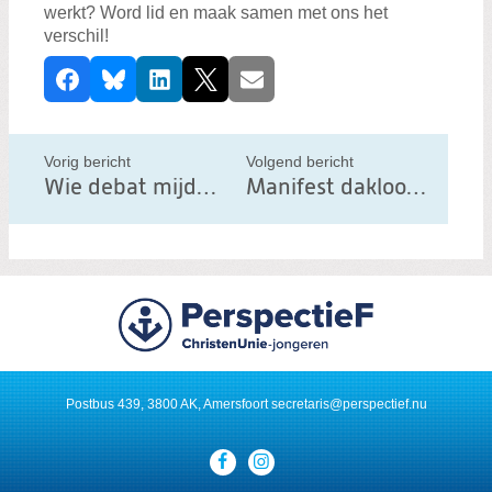
werkt? Word lid en maak samen met ons het
verschil!
D
Facebook
Bluesky
LinkedIn
X
E-mail
e
e
l
Vorig bericht
Volgend bericht
d
Wie debat mijdt, miskent kern van parlementaire werk
Manifest dakloosheid: Een thuis voor iedereen
i
t
b
e
r
i
c
Postbus 439, 3800 AK, Amersfoort
secretaris@perspectief.nu
h
t
Visit
our