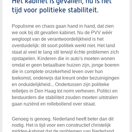
Het kabinet is gevallen, nu is het
Zoeken:
Zoeken
tijd voor politieke stabiliteit.
Populisme en chaos gaan hand in hand, dat zien
we ook bij dit gevallen kabinet. Nu de PVV wéér
wegloopt van de verantwoordelijkheid is het
overduidelijk: dit soort politiek werkt niet. Het land
staat al veel te lang stil terwijl échte problemen zich
opstapelen. Kinderen die in auto's moeten wonen
omdat er geen betaalbare huizen zijn, jonge boeren
die in complete onzekerheid leven over hun
toekomst, onderwijs dat kreunt onder bezuinigingen
en onduidelijkheid... Ondertussen zijn politieke
relletjes in Den Haag tot norm verheven. Politici en
bestuurders die stabiliteit zouden moeten uitstralen
gaan ruziënd en rollebollend over straat.
Genoeg is genoeg. Nederland heeft beter dan dit
nodig. Het is tijd voor een constructief christelijk
midden-kabinet dat de problemen van Nederland