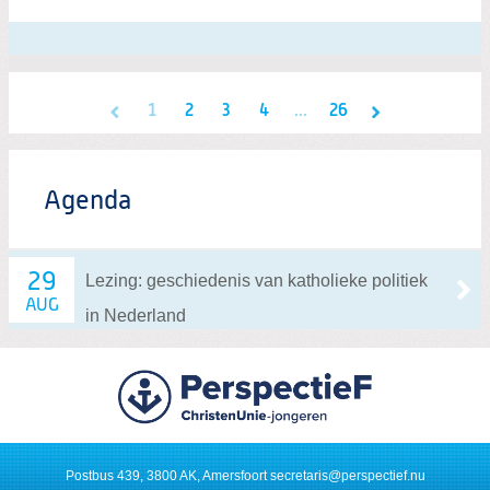
1
2
3
4
...
26
Agenda
29
Lezing: geschiedenis van katholieke politiek
AUG
in Nederland
Postbus 439, 3800 AK, Amersfoort
secretaris@perspectief.nu