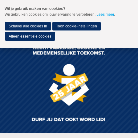
Spring
Wil je gebruik maken van cookies?
naar
Wij gebruiken cookies om jouw ervaring te verbeteren.
Lees meer
.
MENU
Spring
naar
de
Schakel alle cookies in
Toon cookie-instellingen
inhoud
Spring
Alleen essentiële cookies
naar
het
hoofdmenu