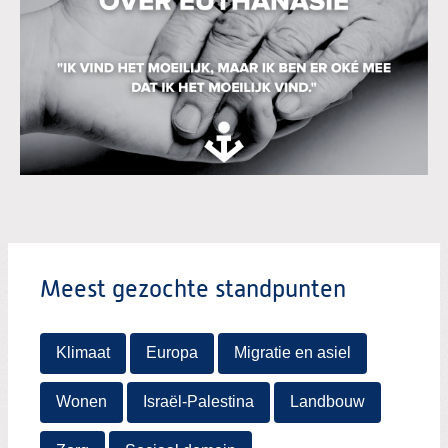
Nieuwsoverzicht
Meest gezochte standpunten
Klimaat
Europa
Migratie en asiel
Wonen
Israël-Palestina
Landbouw