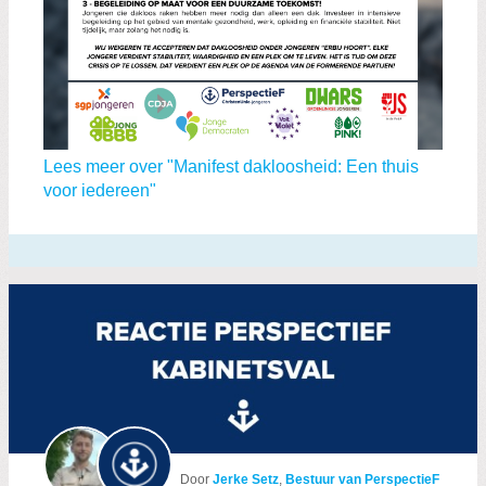
Lees meer over "Manifest dakloosheid: Een thuis
voor iedereen"
Door
Jerke Setz
,
Bestuur van PerspectieF