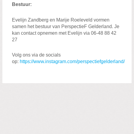
Groningen
Bestuur:
Noord-Holland
Evelijn Zandberg en Marije Roeleveld vormen
Overijssel
samen het bestuur van PerspectieF Gelderland. Je
Utrecht
kan contact opnemen met Evelijn via 06-48 88 42
27
Zuid-Holland
Volg ons via de socials
op:
https://www.instagram.com/perspectiefgelderland/
Zoeken:
Zoeken