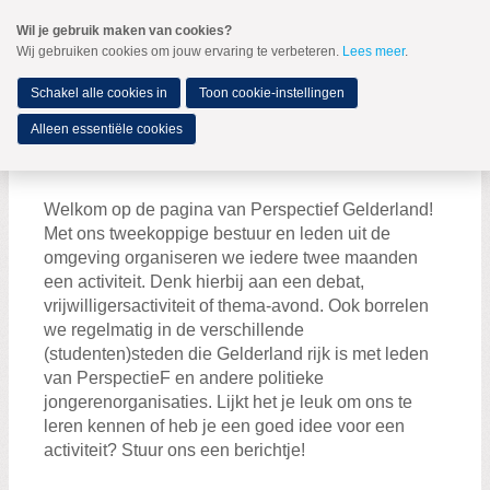
Spring
Wil je gebruik maken van cookies?
naar
Wij gebruiken cookies om jouw ervaring te verbeteren.
Lees meer
.
MENU
Spring
naar
de
Schakel alle cookies in
Toon cookie-instellingen
inhoud
Spring
Alleen essentiële cookies
naar
Gelderland
het
hoofdmenu
Welkom op de pagina van Perspectief Gelderland!
Met ons tweekoppige bestuur en leden uit de
omgeving organiseren we iedere twee maanden
een activiteit. Denk hierbij aan een debat,
vrijwilligersactiviteit of thema-avond. Ook borrelen
Lokale afdelingen
we regelmatig in de verschillende
Welkom in de provincie
(studenten)steden die Gelderland rijk is met leden
van PerspectieF en andere politieke
Drenthe
jongerenorganisaties. Lijkt het je leuk om ons te
Friesland
leren kennen of heb je een goed idee voor een
activiteit? Stuur ons een berichtje!
Gelderland