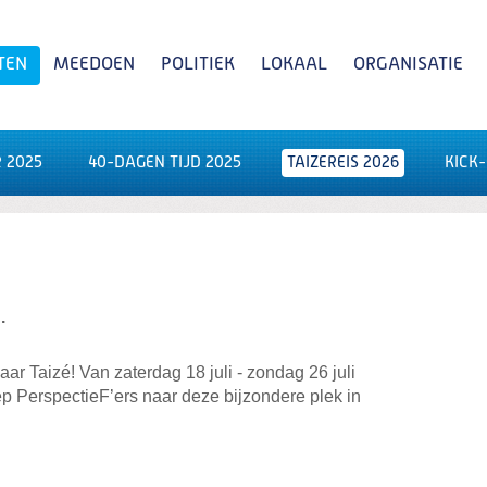
TEN
MEEDOEN
POLITIEK
LOKAAL
ORGANISATIE
 2025
40-DAGEN TIJD 2025
TAIZEREIS 2026
KICK-
Zoeken
.
r Taizé! Van zaterdag 18 juli - zondag 26 juli
 PerspectieF’ers naar deze bijzondere plek in