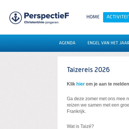
Spring
naar
Spring
HOME
ACTIVITEI
naar
de
inhoud
Spring
naar
het
AGENDA
ENGEL VAN HET JAAR
Zoeken:
hoofdmenu
Taizereis 2026
Klik
hier
om je aan te melden
Ga deze zomer met ons mee naa
reizen we samen met een groep
Frankrijk.
Wat is Taizé?