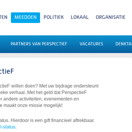
TEN
MEEDOEN
POLITIEK
LOKAAL
ORGANISATIE
PARTNERS VAN PERSPECTIEF
VACATURES
DENKTA
Zoeken
ctieF
tieF willen doen? Met uw bijdrage ondersteunt
ieke verhaal. Met het geld dat PerspectieF
er andere activiteiten, evenementen en
ie maakt onze missie mogelijk!
us. Hierdoor is een gift financieel aftrekbaar.
-status.