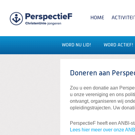
Spring
naar
Spring
HOME
ACTIVITEI
naar
de
inhoud
Spring
naar
het
WORD NU LID!
WORD ACTIEF!
Zoeken:
hoofdmenu
Doneren aan Perspe
Zou u een donatie aan Perspec
u onze vereniging en ons polit
ontvangt, organiseren wij ond
opleidingstrajecten. Uw donat
PerspectieF heeft een ANBI-stat
Lees hier meer over onze ANBI