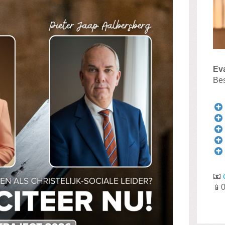
Ev
Bes
📧
📱0