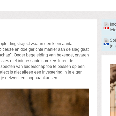
Inf
lei
Sol
opleidingstraject waarin een klein aantal
(n
tieuze en doelgerichte manier aan de slag gaat
rschap". Onder begeleiding van bekende, ervaren
ssies met interessante sprekers leren de
specten van leiderschap toe te passen op een
ject is niet alleen een investering in je eigen
n je netwerk en loopbaankansen.