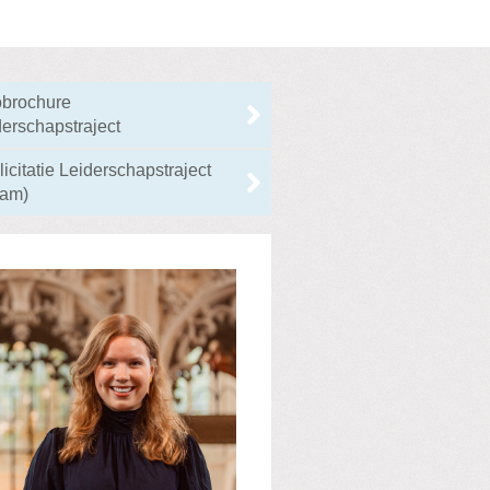
obrochure
derschapstraject
licitatie Leiderschapstraject
aam)