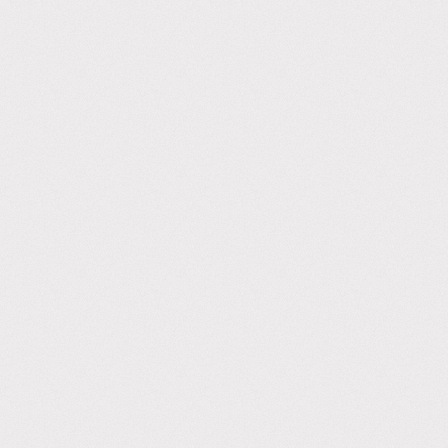
Financieel
Downloads
Bestuursstukken
Beleidsstukken
Huisstijl
Terugblik alumnibijeenkomst 07-02-2025
Terugblik PIP activiteit (Politiek in praktijk)
Zoeken:
Zoeken