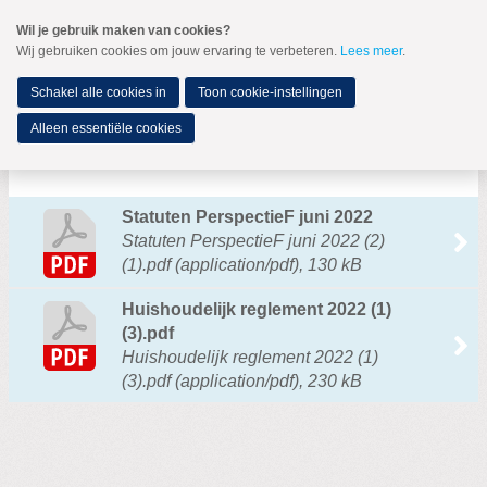
Spring
Wil je gebruik maken van cookies?
naar
Wij gebruiken cookies om jouw ervaring te verbeteren.
Lees meer
.
MENU
Spring
naar
de
Schakel alle cookies in
Toon cookie-instellingen
inhoud
Spring
Alleen essentiële cookies
naar
Bestuursstukken
het
hoofdmenu
Statuten PerspectieF juni 2022
Statuten PerspectieF juni 2022 (2)
(1).pdf (application/pdf), 130 kB
Huishoudelijk reglement 2022 (1)
(3).pdf
Landelijk bestuur
Huishoudelijk reglement 2022 (1)
Raad van Advies
(3).pdf (application/pdf), 230 kB
Vertrouwenspersoon
Leden van Verdienste