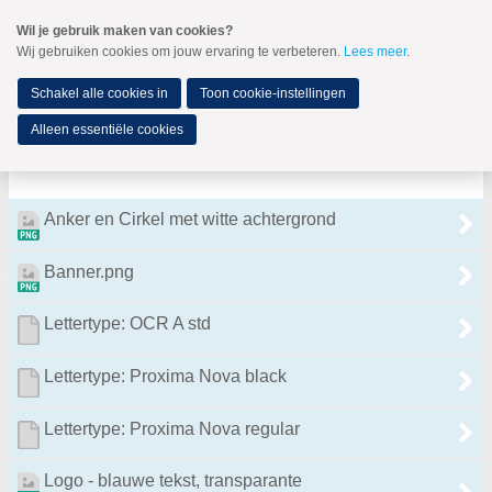
Spring
Wil je gebruik maken van cookies?
naar
Wij gebruiken cookies om jouw ervaring te verbeteren.
Lees meer
.
MENU
Spring
naar
de
Schakel alle cookies in
Toon cookie-instellingen
inhoud
Spring
Alleen essentiële cookies
naar
Huisstijl
het
hoofdmenu
Anker en Cirkel met witte achtergrond
Banner.png
Lettertype: OCR A std
Landelijk bestuur
Lettertype: Proxima Nova black
Raad van Advies
Vertrouwenspersoon
Lettertype: Proxima Nova regular
Leden van Verdienste
Logo - blauwe tekst, transparante