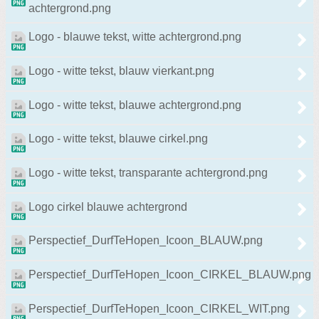
Financieel
achtergrond.png
Downloads
Logo - blauwe tekst, witte achtergrond.png
Bestuursstukken
Logo - witte tekst, blauw vierkant.png
Beleidsstukken
Huisstijl
Logo - witte tekst, blauwe achtergrond.png
Terugblik alumnibijeenkomst 07-02-2025
Logo - witte tekst, blauwe cirkel.png
Terugblik PIP activiteit (Politiek in praktijk)
Logo - witte tekst, transparante achtergrond.png
Logo cirkel blauwe achtergrond
Perspectief_DurfTeHopen_Icoon_BLAUW.png
Zoeken:
Perspectief_DurfTeHopen_Icoon_CIRKEL_BLAUW.png
Zoeken
Perspectief_DurfTeHopen_Icoon_CIRKEL_WIT.png