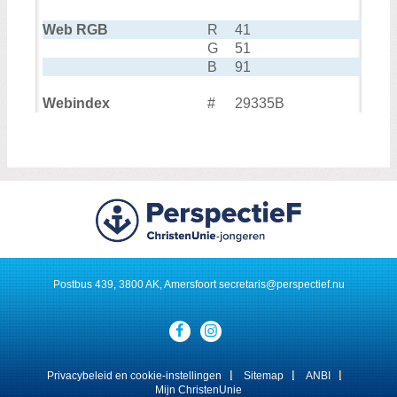
Web RGB
R
41
G
51
B
91
Webindex
#
29335B
Postbus 439, 3800 AK, Amersfoort
secretaris@perspectief.nu
Visit
our
social
media
Privacybeleid en cookie-instellingen
Sitemap
ANBI
pages:
Mijn ChristenUnie