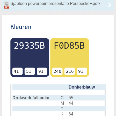
Sjabloon powerpointpresentatie PerspectieF.potx
Kleuren
Donkerblauw
Drukwerk full-color
C
55
M
44
Y
K
64