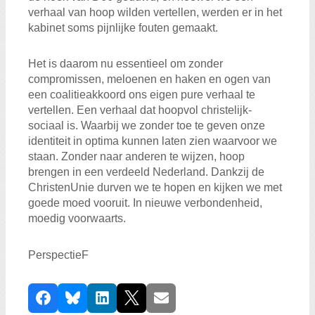
verhaal van hoop wilden vertellen, werden er in het
kabinet soms pijnlijke fouten gemaakt.
Het is daarom nu essentieel om zonder
compromissen, meloenen en haken en ogen van
een coalitieakkoord ons eigen pure verhaal te
vertellen. Een verhaal dat hoopvol christelijk-
sociaal is. Waarbij we zonder toe te geven onze
identiteit in optima kunnen laten zien waarvoor we
staan. Zonder naar anderen te wijzen, hoop
brengen in een verdeeld Nederland. Dankzij de
ChristenUnie durven we te hopen en kijken we met
goede moed vooruit. In nieuwe verbondenheid,
moedig voorwaarts.
PerspectieF
D
Facebook
Bluesky
LinkedIn
X
E-mail
e