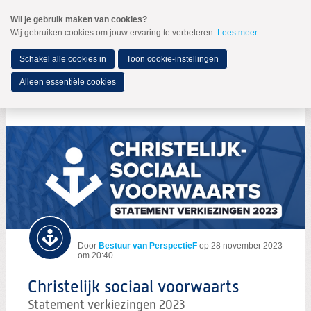
Spring
Wil je gebruik maken van cookies?
naar
Wij gebruiken cookies om jouw ervaring te verbeteren.
Lees meer
.
MENU
Spring
naar
de
Schakel alle cookies in
Toon cookie-instellingen
inhoud
Spring
Alleen essentiële cookies
naar
Christelijk sociaal voorwaarts
het
hoofdmenu
Door
Bestuur van PerspectieF
op
28 november 2023
om 20:40
Christelijk sociaal voorwaarts
Statement verkiezingen 2023