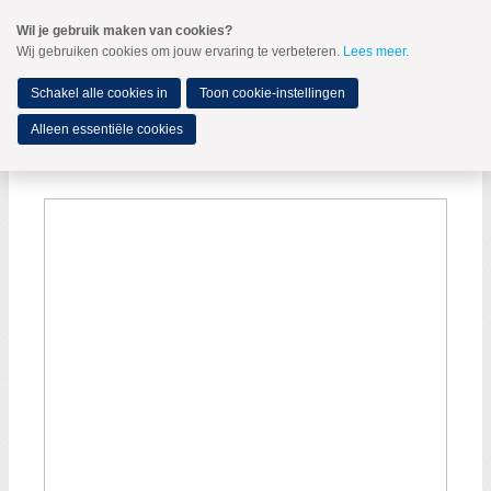
Spring
Wil je gebruik maken van cookies?
naar
Wij gebruiken cookies om jouw ervaring te verbeteren.
Lees meer
.
MENU
Spring
naar
de
Schakel alle cookies in
Toon cookie-instellingen
inhoud
Spring
Alleen essentiële cookies
naar
Speech Jonathan van Tongeren
het
hoofdmenu