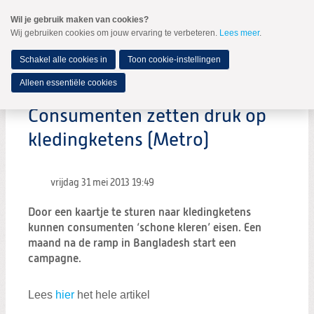
Spring
Wil je gebruik maken van cookies?
naar
Wij gebruiken cookies om jouw ervaring te verbeteren.
Lees meer
.
MENU
Spring
naar
de
Schakel alle cookies in
Toon cookie-instellingen
inhoud
Spring
Alleen essentiële cookies
naar
het
Consumenten zetten druk op
hoofdmenu
kledingketens (Metro)
vrijdag 31 mei 2013
19:49
Door een kaartje te sturen naar kledingketens
kunnen consumenten ‘schone kleren’ eisen. Een
maand na de ramp in Bangladesh start een
campagne.
Lees
hier
het hele artikel