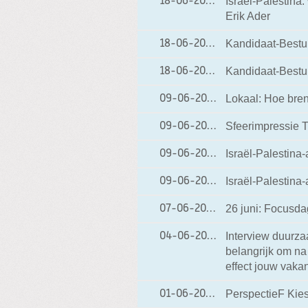
Israël-Palestina
18-06-2021
18-06-2021 17:49
Erik Ader
Kandidaat-Bestuu
18-06-2021
18-06-2021 11:31
Kandidaat-Bestuu
18-06-2021
18-06-2021 11:17
Lokaal: Hoe bren
09-06-2021
09-06-2021 15:54
Sfeerimpressie
09-06-2021
09-06-2021 13:29
Israël-Palestina-
09-06-2021
09-06-2021 12:26
Israël-Palestina-
09-06-2021
09-06-2021 12:23
26 juni: Focusd
07-06-2021
07-06-2021 18:05
Interview duurza
04-06-2021
04-06-2021 08:34
belangrijk om na
effect jouw vakan
PerspectieF Ki
01-06-2021
01-06-2021 23:32