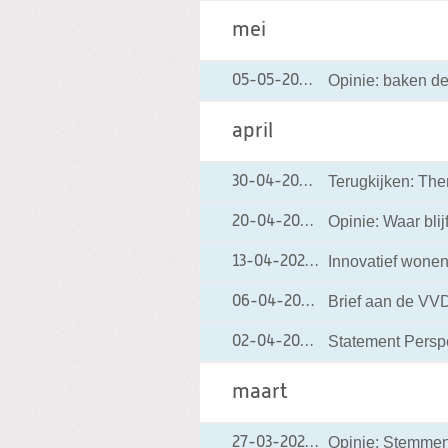
mei
Opinie: baken d
05-05-2021
05-05-2021 18:39
april
Terugkijken: Th
30-04-2021
30-04-2021 16:07
Opinie: Waar blij
20-04-2021
20-04-2021 19:51
Innovatief wonen
13-04-2021
13-04-2021 21:41
Brief aan de VVD
06-04-2021
06-04-2021 08:10
Statement Persp
02-04-2021
02-04-2021 16:43
maart
Opinie: Stemmen 
27-03-2021
27-03-2021 13:15