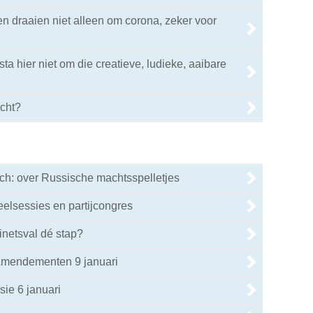
n draaien niet alleen om corona, zeker voor
 sta hier niet om die creatieve, ludieke, aaibare
écht?
h: over Russische machtsspelletjes
elsessies en partijcongres
inetsval dé stap?
Amendementen 9 januari
ie 6 januari