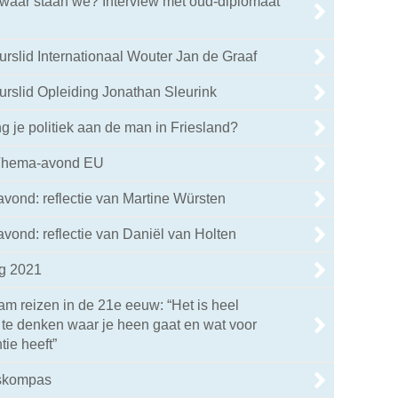
: waar staan we? Interview met oud-diplomaat
rslid Internationaal Wouter Jan de Graaf
rslid Opleiding Jonathan Sleurink
g je politiek aan de man in Friesland?
 Thema-avond EU
avond: reflectie van Martine Würsten
avond: reflectie van Daniël van Holten
ag 2021
am reizen in de 21e eeuw: “Het is heel
 te denken waar je heen gaat en wat voor
tie heeft”
eskompas