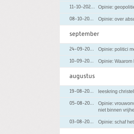
Opinie: geopoliti
11-10-2021
11-10-2021 10:38
Opinie: over absu
08-10-2021
08-10-2021 19:22
september
Opinie: politici
24-09-2021
24-09-2021 12:01
Opinie: Waarom 
10-09-2021
10-09-2021 21:29
augustus
leeskring christe
19-08-2021
19-08-2021 15:32
Opinie: vrouwonv
05-08-2021
05-08-2021 21:40
niet binnen vrijh
Opinie: schaf het
03-08-2021
03-08-2021 18:09