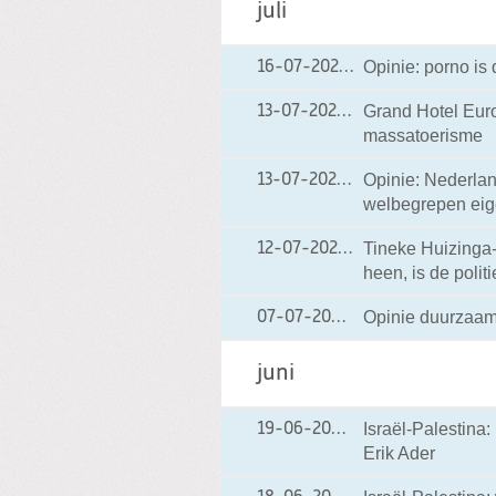
juli
Opinie: porno i
16-07-2021
16-07-2021 08:40
Grand Hotel Eur
13-07-2021
13-07-2021 17:42
massatoerisme
Opinie: Nederla
13-07-2021
13-07-2021 11:44
welbegrepen ei
Tineke Huizinga-
12-07-2021
12-07-2021 17:12
heen, is de polit
Opinie duurzaam 
07-07-2021
07-07-2021 18:00
juni
Israël-Palestina
19-06-2021
19-06-2021 08:01
Erik Ader