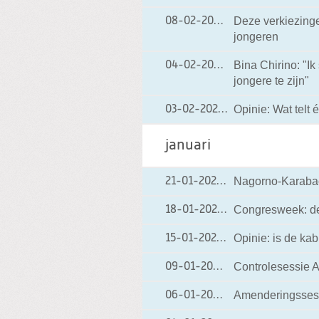
Deze verkiezinge
08-02-2021
08-02-2021 11:24
jongeren
Bina Chirino: "Ik
04-02-2021
04-02-2021 19:38
jongere te zijn"
Opinie: Wat telt 
03-02-2021
03-02-2021 17:31
januari
Nagorno-Karabac
21-01-2021
21-01-2021 20:25
Congresweek: de
18-01-2021
18-01-2021 20:14
Opinie: is de kab
15-01-2021
15-01-2021 18:57
Controlesessie 
09-01-2021
09-01-2021 09:59
Amenderingssess
06-01-2021
06-01-2021 11:18