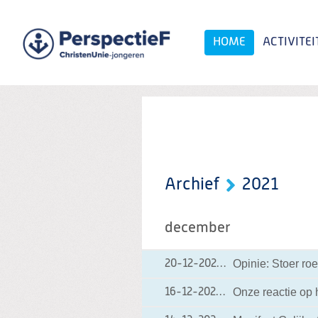
Spring
naar
Spring
HOME
ACTIVITEI
naar
de
inhoud
Spring
naar
het
Zoeken:
hoofdmenu
Archief
2021
december
Opinie: Stoer roe
20-12-2021
20-12-2021 10:09
Onze reactie op 
16-12-2021
16-12-2021 08:17