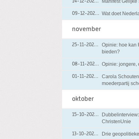
Manifest Gelijke
14-12-2021
14-12-2021 21:28
Wat doet Nederl
09-12-2021
09-12-2021 12:59
november
Opinie: hoe kan 
25-11-2021
25-11-2021 11:09
bieden?
Opinie: jongere,
08-11-2021
08-11-2021 20:35
Carola Schouten:
01-11-2021
01-11-2021 14:17
moederpartij sch
oktober
Dubbelinterview:
15-10-2021
15-10-2021 11:25
ChristenUnie
Drie geopolitieke
13-10-2021
13-10-2021 16:07