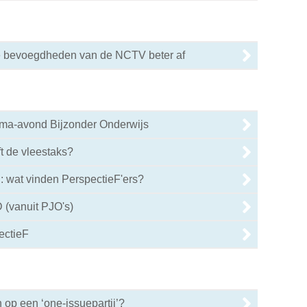
e bevoegdheden van de NCTV beter af
ema-avond Bijzonder Onderwijs
ft de vleestaks?
: wat vinden PerspectieF'ers?
 (vanuit PJO's)
ectieF
op een ‘one-issuepartij’?