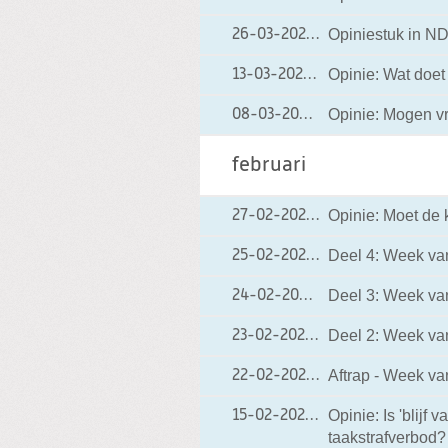
Opiniestuk in ND
26-03-2021
26-03-2021 20:36
Opinie: Wat doet
13-03-2021
13-03-2021 20:13
Opinie: Mogen 
08-03-2021
08-03-2021 08:07
februari
Opinie: Moet de k
27-02-2021
27-02-2021 13:13
Deel 4: Week van:
25-02-2021
25-02-2021 10:33
Deel 3: Week van:
24-02-2021
24-02-2021 11:23
Deel 2: Week van:
23-02-2021
23-02-2021 14:56
Aftrap - Week van
22-02-2021
22-02-2021 17:07
Opinie: Is 'blijf
15-02-2021
15-02-2021 18:27
taakstrafverbod?