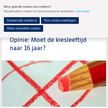
Spring
Wil je gebruik maken van cookies?
naar
Wij gebruiken cookies om jouw ervaring te verbeteren.
Lees meer
.
MENU
Spring
naar
de
Schakel alle cookies in
Toon cookie-instellingen
inhoud
Spring
Alleen essentiële cookies
naar
het
Opinie: Moet de kiesleeftijd
hoofdmenu
naar 16 jaar?