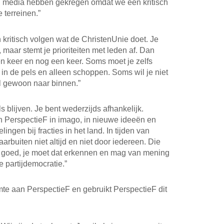
in media hebben gekregen omdat we een kritisch
 terreinen.”
en kritisch volgen wat de ChristenUnie doet. Je
, maar stemt je prioriteiten met leden af. Dan
en keer en nog een keer. Soms moet je zelfs
 in de pels en alleen schoppen. Soms wil je niet
il gewoon naar binnen.”
ls blijven. Je bent wederzijds afhankelijk.
an PerspectieF in imago, in nieuwe ideeën en
lingen bij fracties in het land. In tijden van
rbuiten niet altijd en niet door iedereen. Die
s goed, je moet dat erkennen en mag van mening
e partijdemocratie.”
te aan PerspectieF en gebruikt PerspectieF dit