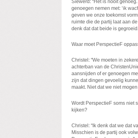
Siewerd: “Het is nooit genoeg. 
genoegen nemen met: ‘ik wacht
geven we onze toekomst vorm? I
ruimte die de partij laat aan d
denk dat dat beide is gegroeid
Waar moet PerspectieF oppa
Christel: “We moeten in zekere
achterban van de ChristenUnie
aansnijden of er genoegen me
zijn dat dingen gevoelig kunne
maakt. Niet dat we niet mogen
Wordt PerspectieF soms niet s
kijken?
Christel: “Ik denk dat we dat 
Misschien is de partij ook vo