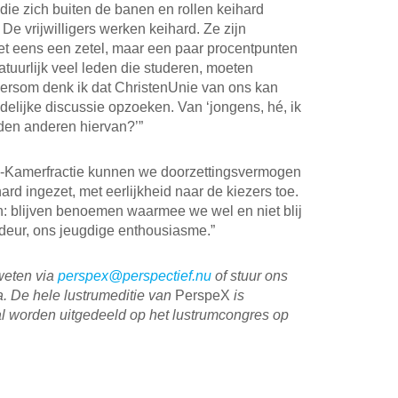
die zich buiten de banen en rollen keihard
De vrijwilligers werken keihard. Ze zijn
 niet eens een zetel, maar een paar procentpunten
natuurlijk veel leden die studeren, moeten
dersom denk ik dat ChristenUnie van ons kan
udelijke discussie opzoeken. Van ‘jongens, hé, ik
nden anderen hiervan?’”
ie-Kamerfractie kunnen we doorzettingsvermogen
hard ingezet, met eerlijkheid naar de kiezers toe.
: blijven benoemen waarmee we wel en niet blij
deur, ons jeugdige enthousiasme.”
weten via
perspex@perspectief.nu
of stuur ons
a. De hele lustrumeditie van
PerspeX
is
l worden uitgedeeld op het lustrumcongres op