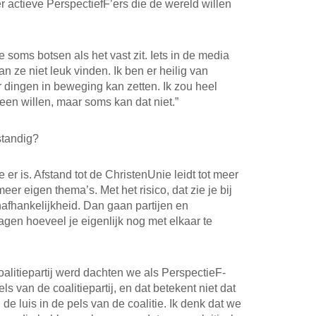
 actieve PerspectiefF’ers die de wereld willen
e soms botsen als het vast zit. Iets in de media
an ze niet leuk vinden. Ik ben er heilig van
r dingen in beweging kan zetten. Ik zou heel
een willen, maar soms kan dat niet.”
standig?
e er is. Afstand tot de ChristenUnie leidt tot meer
er eigen thema’s. Met het risico, dat zie je bij
nafhankelijkheid. Dan gaan partijen en
agen hoeveel je eigenlijk nog met elkaar te
oalitiepartij werd dachten we als PerspectieF-
els van de coalitiepartij, en dat betekent niet dat
jn de luis in de pels van de coalitie. Ik denk dat we