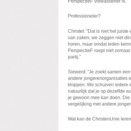
PerspectieF volwassener is.”
Professioneler?
Christel: “Dat is niet het juis
van zaken, we zeggen niet din
horen, maar omdat leden kenn
PerspectieF roept niet zomaar
partij.”
Siewerd: “Je zoekt samen een 
andere jongerenorganisaties ec
kloppen. We schuiven iedere we
natuurlijk dat je op dezelfde w
je gewoon mee kan doen. Die ple
vergelijking met andere jonge
Wat kan de ChristenUnie lere