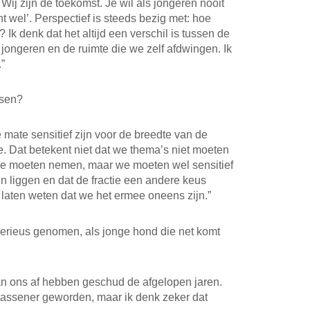
Wij zijn de toekomst. Je wil als jongeren nooit
 wel’. Perspectief is steeds bezig met: hoe
k denk dat het altijd een verschil is tussen de
e jongeren en de ruimte die we zelf afdwingen. Ik
.”
ssen?
 mate sensitief zijn voor de breedte van de
. Dat betekent niet dat we thema’s niet moeten
e moeten nemen, maar we moeten wel sensitief
n liggen en dat de fractie een andere keus
 laten weten dat we het ermee oneens zijn.”
erieus genomen, als jonge hond die net komt
van ons af hebben geschud de afgelopen jaren.
lwassener geworden, maar ik denk zeker dat