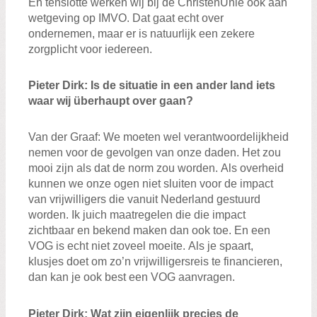
En tenslotte werken wij b
ij de ChristenUnie
ook aan
wetgeving op IMVO
. D
at gaat echt over
ondernemen
,
maar
er is natuurlijk
een
zekere
zorgplicht
voor iedereen.
Pieter
Di
rk
:
I
s
de situatie
in
een ander land iets
waar wij
überhaupt
over gaan?
Van der Graaf
:
We moeten wel verantwoordelijkheid
nemen voor de gevolgen van onze daden. H
et zou
mooi zijn als dat de norm zou worden.
Als overheid
kunnen we onze ogen niet sluiten voor de impact
van
vrijwilligers
die vanuit Nederland ge
stuur
d
worden
. Ik juich maatregelen die
die impact
zichtbaar en bekend maken dan ook
toe.
En een
VOG is echt niet zoveel moeite.
Als je spaart,
klusjes doet
om
zo’n
vrijwilligers
reis
te financieren,
dan kan je ook
best
een VOG
aan
vragen.
Pieter
Di
rk
:
W
at zijn
eigenlijk precies
de