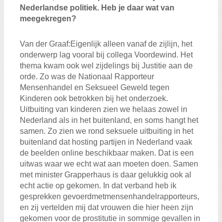
Nederlandse politiek. H
eb je
daar
wat van
meegekregen?
Van der Graaf
:
Eigenlijk alleen
van
af
de zijlijn, het
onderwerp lag vooral bij collega Voordewind. Het
thema kwam
ook
wel
zijdelings bij Justitie
aan de
orde
.
Zo was d
e Nationaal Rapporteur
Mensenhandel en Seksueel Geweld tegen
Kinderen ook betrokken bij het onderzoek.
Uitbuiting van kinderen zien we
helaas zowel
in
Nederland
als
in het buitenland
, en soms hangt het
samen
.
Zo zien we r
ond seksuele uitbuiting
in het
buitenland
dat hosting partijen in Nederland
vaak
de beelden
online beschikbaar maken
. Dat is een
uitwas waar we echt wat aan moeten doen
. S
amen
met minister
Grapperhaus
is daar
gelukkig
ook al
echt actie op gekomen.
In dat verband heb i
k
gesprekken
gevoerd
met
mensenhandelrapporteurs
,
en
zij
vertelden mij dat
v
rouwen die hier heen zijn
gekomen voor de prostitutie in sommige gevallen in