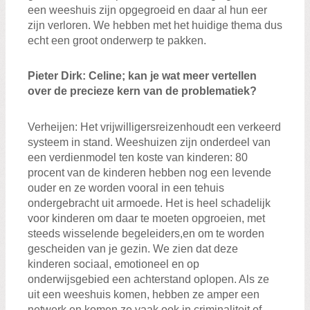
een
weeshuis zijn opgegroeid en daar al hun eer
zijn verloren. We hebben
met het
huidige thema dus
echt
een groot onderwerp te pakken.
Pieter
Dirk
: C
e
line; kan je wat
meer
vertellen
over de
precieze
kern van
de problematiek
?
Verheij
en
:
H
et vrijwilligersreizen
houdt een
verkeerd
systeem in stand.
Wee
s
huizen zijn onderdeel van
een verdienmodel ten koste van kinderen:
80
procent van de kinderen hebben nog een levende
ouder en ze
worden
vooral
in een tehuis
ondergebracht
uit armoede. Het is heel schadelijk
voor kinderen om
daar te moeten
op
g
roeien
, met
steeds wisselende begeleiders,
en
om te worden
gescheiden van je gezin.
W
e zien dat de
ze
kinderen sociaal, emotioneel en op
onderwijsgebied een achterstand oplopen. Als ze
uit een weeshuis komen
,
hebben ze amper een
netwerk en komen ze vaak ook in criminaliteit of