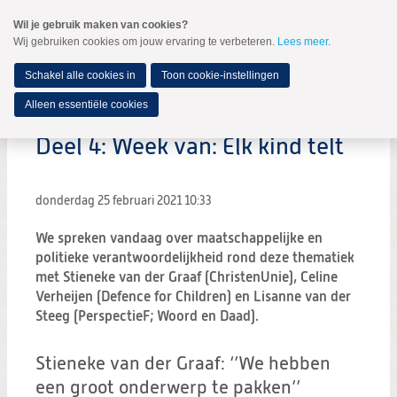
Spring
Wil je gebruik maken van cookies?
naar
Wij gebruiken cookies om jouw ervaring te verbeteren.
Lees meer
.
MENU
Spring
naar
de
Schakel alle cookies in
Toon cookie-instellingen
inhoud
Spring
Alleen essentiële cookies
naar
het
Deel 4: Week van: Elk kind telt
hoofdmenu
donderdag 25 februari 2021
10:33
We spreken vandaag over maatschappelijke en
politieke verantwoordelijkheid rond deze thematiek
met Stieneke van der Graaf (ChristenUnie), Celine
Verheijen (Defence for Children) en Lisanne van der
Steeg (PerspectieF; Woord en Daad).
Stieneke
van der Graaf:
‘’We hebben
een groot onderwerp te pakken’’