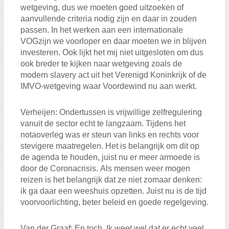
wetgeving, dus
we
moeten goed uitzoeken of
aanvullende criteria nodig zijn en daar in zouden
passen
.
In het werken aan
een internationale
VOG
zijn we voorloper
en daar moeten we in blijven
investeren
.
Ook lijkt het mij
n
iet uitgesloten om
dus
ook
breder te kijken naar wetgeving zoals
de
modern
slavery
act
uit het V
erenigd
K
oninkrijk
of
de
IMVO
-w
etgeving waar Voordewind nu aan werkt
.
Verheij
en
:
Ondertussen is
vrijwillig
e zelfregulering
vanuit de sector
echt
te langzaam. Tijdens
het
notaoverleg was er steun van links en rechts
voor
stevigere maatregelen
.
Het is
belangrijk om dit op
de agenda te houden
, juist
nu
er
meer armoede
is
door de Coronacrisis
.
Als
mensen weer mogen
reizen
is het belangrijk
dat ze niet zomaar denken
:
ik ga daar een weeshuis opzetten. Juist nu
is
de tijd
voor
voorlichting
,
beter
beleid
en goede
regelgeving
.
Van der Graaf
:
En toch. I
k weet wel
dat er
echt
veel