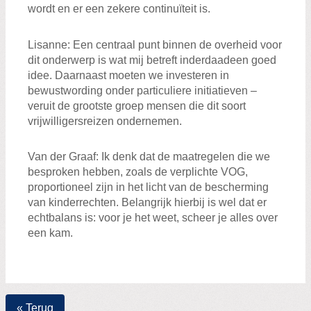
wordt en er een zekere
continuïteit is.
Lisanne
: Een
centraal
punt
binnen de overheid voor
dit onderwerp
is
wat mij betreft inderdaad
een
goed
idee
. Daarnaast
moeten we investeren in
bewustwording onder particuliere in
i
tiati
e
ven
–
veruit de grootste groep
mensen die dit soort
vrijwilligersreizen ondernemen
.
Van der Graaf
: Ik den
k
dat
de maatregelen die we
besproken hebben, zoals de verplichte VOG,
proportioneel
zijn
in het licht van de bescherming
van kinderrechten
. Belangrijk
hierbij is wel dat er
echt
balans is
:
voor je het weet
,
scheer je alles over
een ka
m
.
« Terug