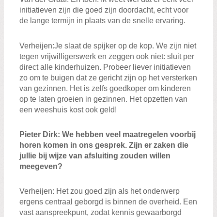
initiatieven
zijn die
goed
zijn
doordacht
, echt voor
de
lange termijn
in plaats van de snelle ervaring
.
Verheij
en
:
J
e slaat de spijker op de kop
. W
e zijn niet
tegen vrijwilligerswerk
en zeggen ook niet:
sluit
per
direct
alle kinder
h
uizen. Probeer
liever
initiatieven
zo
om
te buigen dat
ze
gericht
zijn
op
het versterken
van
gezinnen
.
Het is zelfs
goedkoper
om
kinderen
op te laten groeien in gezinnen
. Het
opzetten van
een weeshuis kost ook geld
!
Pieter Dirk
:
We hebben veel maatregelen voorbij
horen komen in ons gesprek. Zijn er zaken die
jullie bij wijze van afsluiting zouden willen
meegeven?
Verheij
en
:
Het
zou
g
oed
zijn
als het onderwerp
e
rgens
centraal
geborgd is
binnen de overheid
.
E
en
vast
aanspreekpunt
,
zodat
kennis
gewaarborgd