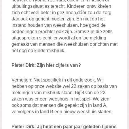
uitbuitingssituaties
terecht. Kinderen ontwikkelen
zich echt
veel beter in gezinnen
,
dáá
r zou de zorg
dan ook op
gericht moeten zijn. En niet op het
in
stan
d
houden van
w
eeshuizen
, hoe goed de
bedoelingen erachter ook zijn
.
Soms zijn die zelfs
uitgesproken slecht: er
wordt af en toe melding
gemaakt van
mensen die weeshuizen oprichten
met
het oog op kinderm
isbruik
.
Pieter
D
irk
:
Z
ijn
hier cijfers van?
Verheij
en
:
N
iet specifiek in dit onderzoek
.
Wij
hebben op onze website wel
22 zaken
op basis
van
meldingen van misbruik
staan. Bij
8
van de
22
zaken was er een weeshuis
in het spel
. We zien
ook
soms
dat mensen
die
gepakt zijn in land
A,
vervolgens in land B
een nieuw weeshuis starten.
Pieter
D
irk
:
Jij hebt een paar jaar geleden tijdens