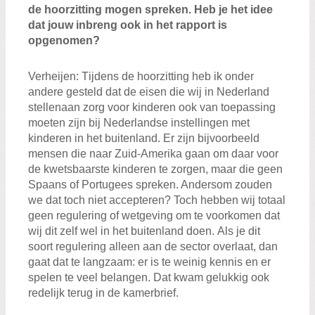
de hoorzitting mogen spreken.
Heb je het idee
dat jouw inbreng ook in
het rapport
is
opgenomen?
Verheij
en
:
T
ijdens de hoorzitting
heb ik
onder
andere gesteld dat de
eisen
die wij in Nederland
stel
len
aan
zorg
voor
kinderen
ook van toepassing
moet
en zijn
bij
Nederlandse
instellingen
met
kinderen in
het buitenland.
Er zijn
bijvoorbeeld
mensen
die naar Zuid-Amerika gaan om daar voor
de kwetsbaarste kinderen te zorgen
,
maar
die
geen
Spaans of Portugees spreken
. Andersom zouden
we dat toch niet
accepteren
?
Toch hebben wij totaal
geen regulering of wetgeving om te voorkomen dat
wij dit zelf wel
in het buitenland doen
.
Als je
dit
soort regulering
alleen aan de sector overlaat
, dan
gaat dat te langzaam
:
er
is
te weinig kennis en er
spelen te veel belangen.
Dat k
wam
gelukkig
ook
redelijk
terug in de kamerbrief
.