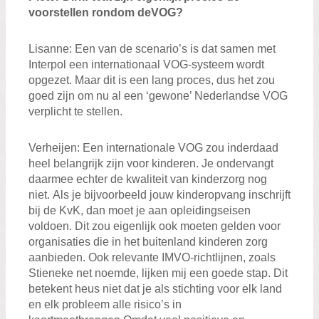
voorstellen rondom
de
VOG?
Lisanne
:
E
en van de scenario’s is dat
samen met
Interpol
een internationa
al
VOG
-systeem wordt
opgezet. M
aar dit is een lang proces
,
dus het zou
goed zijn om nu al
een ‘gewone’ N
ederland
se
VOG
verplicht te stellen
.
Verheij
en
:
Een i
nternationale VOG
zou inderdaad
heel belangrijk
zijn
voor kinderen
. Je ondervangt
daarmee echter d
e kwaliteit
van kinderzorg
nog
niet
.
Als je
bijvoorbeeld
jouw
kinderopvang
inschrijft
b
ij de K
v
K
,
dan
moet je
aan
opleidingseisen
voldoen
.
Dit
zou
eigenlijk ook
moeten gelden voor
organisaties die
in het buitenland
kinderen zorg
aanbieden.
Ook relevante IM
VO
-
richtlijnen
, zoals
Stieneke
net noemde,
lijken mij
een
goede
stap
.
Dit
betekent heus niet dat je a
ls stichting voor elk land
en elk probleem
alle
risico’s in