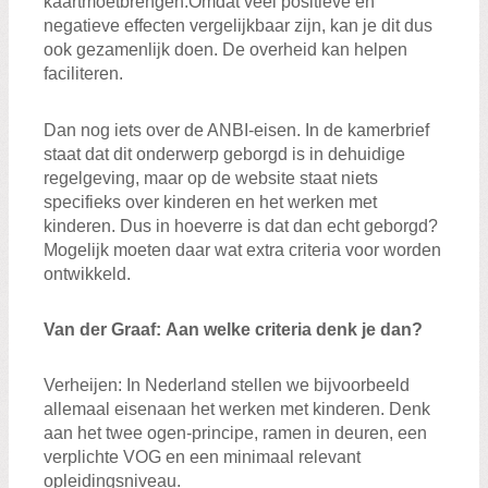
kaar
t
moet
brengen.
Omdat veel
positieve en
negatieve effecten
vergelijkbaar zijn,
kan je
dit dus
ook gezamenlijk doen
. De
overheid kan helpen
faciliteren.
Dan nog iets over de ANBI
-eise
n. I
n de kamerbrief
staat dat dit
onderwerp
geborgd is in de
huidige
regelgeving, maar op
de website staat niets
specifieks over kinderen en
het
werken met
kinderen. Dus in hoeverre is dat dan echt geborgd?
Mogelijk moeten daar
wat extra criteria voor
worden
ontwikkel
d
.
Van der Graaf
:
Aan welke criteria denk je dan?
Verheij
en
: In Nederland
stellen
we
bijvoorbeeld
allemaal eisen
aan
het werken met kinderen. Denk
aan het twee
ogen-principe,
r
am
en
in deur
en
,
een
verplichte
VOG
en een minimaal relevant
opleidingsniveau
.