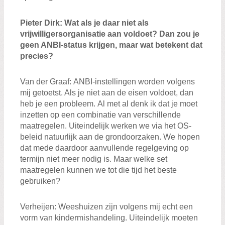
Pieter
Dirk
:
W
at als je daar niet als
vrijwilligersorganisatie aan voldoet?
Dan zou je
g
een ANBI
-status krijgen, maar w
at betekent dat
precies
?
Van der Graaf
:
ANBI
-
instellingen
worden volgens
mij
getoetst. Als je niet
aan de eisen vol
doet
,
dan
heb je een probleem
.
Al met al
denk
ik
dat je moet
inzetten op een combinatie van verschillende
maatregelen. Uiteindelijk werken we via
het
OS-
beleid natuurlijk aan de grondoorzaken
. We
hopen
dat mede daardoor aanvullende regelgeving op
termijn
niet meer nodig is.
Maar welke set
maatregelen kunnen we tot die tijd het beste
gebruiken?
Verheij
en
:
Weeshuizen
zijn volgens mij
echt
een
vorm van
kindermishandeling.
Uiteindelijk moeten