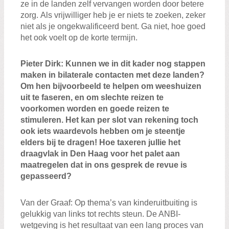
ze in de landen zelf
vervangen
worden
door betere
zorg
.
Als vrijwilliger heb je er niets te zoeken, zeker
niet als je ongekwalificeerd bent. Ga niet, hoe goed
het ook voelt
op de korte termijn.
Pieter
D
irk
:
Kunnen we in dit kader
nog stappen
maken in bilaterale contacten
met deze
landen
?
Om hen bijvoorbeeld te helpen om weeshuizen
uit te faseren, en om slechte reizen te
voorkomen worden en goede reizen
te
s
timule
ren
. Het kan
per slot van rekening toch
ook iets waardevols
hebben om je steentje
elders bij
te dragen
!
Hoe taxeren jullie
het
draagvlak in
Den Haag voor
het palet aan
maatregelen
dat in ons gesprek de revue is
gepasseerd
?
Van der Graaf
: Op
thema’s van kinderuitbuiting is
gelukkig
van links tot rechts steun.
De ANBI-
wetgeving is het resultaat van een lang proces van