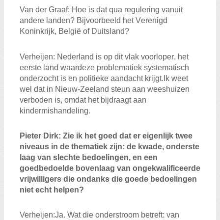
Van der Graaf
:
H
oe is dat
qua regulering
vanuit
andere landen?
Bijvoorbeeld het
V
erenigd
K
oninkrijk
,
B
elgi
ë of
Duitsland?
Verheij
en
:
Nederland is
op dit vlak
voorloper
, het
eerste land waar
deze problematiek systematisch
onderzocht i
s
en
politieke
aandacht
krijgt
.
Ik weet
wel dat i
n Nieuw-Zeeland
steun aan weeshuizen
verboden is,
omdat het bijdraagt aan
kindermishandeling.
Pieter
D
irk
:
Zie ik het goed dat
er eigenlijk
twee
niveaus
in de thematiek
zijn: de kwade
, onderste
laag
van slechte
bedoelingen
,
en
een
goedbedoelde
bovenlaag van ongekwalificeerde
vrijwilligers die
ondanks die goede bedoelingen
niet echt
helpen?
Verheij
en
:
Ja
. Wat die onderstroom betreft: van