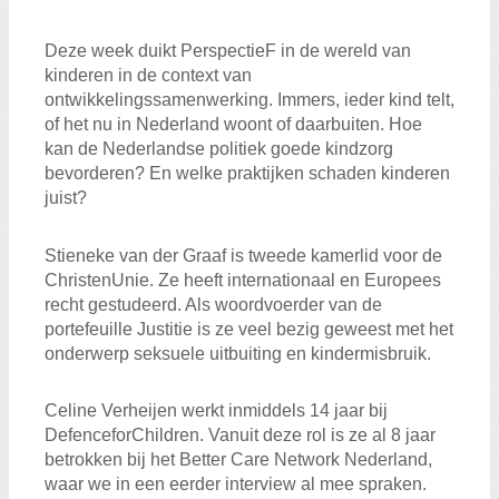
Zoeken:
Zoeken
Deze week duikt
PerspectieF
in de wereld van
kinderen in de context van
ontwikkelingssamenwerking. Immers, ieder kind telt,
of het nu in Nederland woont of daarbuiten. Hoe
kan de Nederlandse politiek goede kindzorg
bevorderen? En welke praktijken schaden kinderen
juist?
Stieneke
van der Graaf
is
tweede kamerlid voor de
Christen
U
nie. Ze heeft internationaal en Europees
recht gestudeerd. Als woordvoerder van de
portefeuille Justitie is ze veel bezig geweest met het
onderwerp seksuele uitbuiting en kindermisbruik.
C
e
line Verheij
en
werkt
inmiddels
14 jaar bij
Defen
c
e
for
Children
.
Vanuit deze rol is ze al
8 jaar
betrokken bij het
B
etter
C
are
N
etwork
Nederland,
waar we in een eerder interview al mee spraken
.