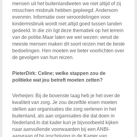
mensen uit het buitenland
weten
we
niet
altijd
of
zij
misschien
misbruik
hebben
gepleegd
. Andersom
evenmin.
Informatie over veroordelingen voor
kindermisbruik wordt niet altijd goed tussen landen
gedeeld.
In die zin ligt deze thematiek op het terrein
van de
politie
.
Maar laten we wel wezen
: veruit
de
meeste mensen
maken dit soort reizen
met de beste
bedoelingen
. Hen moeten we beter voorlichten over
de gevolgen van hun reizen.
Pieter
Dirk
:
C
e
line;
welke stappen zou
de
politieke
wat jou betreft moeten zetten
?
Verheij
en
:
B
ij de bovenste laag heb je het over de
kwaliteit van zorg
. J
e zou dezelfde eisen moeten
stellen
aan organisaties die
zorg verlenen
in
het
buitenland, als aan organisaties die dat doen in
Nederland
.
In dat kader kun je
bijvoorbeeld kijken
naar aanvullende voorwaarden bij een ANBI-
aanvraag of bij inschrijving in de
Kamer van