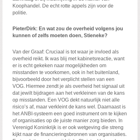
K
oophandel
.
D
e echt rotte appels
zijn voor
de
politie
.
Pieter
Dirk
:
En wat zou de overheid volgens jou
kunnen of zelfs moeten doen,
Stieneke
?
Van der Graaf
:
Cruciaal is
tot waar je invloed
als
overheid
reikt.
Ik w
as blij met kabinetsreactie
,
want
er is
echt gekeken naar mogelijkheden om
misstanden te voorkomen
,
ook in het buitenland
,
b
ijvoorbeeld door het
verplicht stellen van
een
VOG.
Hiermee zendt je als overheid het signaal uit
dat
je
wilt
bijdra
gen
aan het
verkleinen
van de kans
op
misstanden. Een VOG dekt natuurlijk niet
alle
risico’s af
,
maar verkleint de kans wel.
Daarnaast is
het
ANBI
-systeem
een goed instrument om te kijken
of organisaties
op de juiste manier zorg bieden
.
In
V
erenigd
K
oninkrijk
is er ook wetgeving die
streng
kijkt naar de
financiering
sbronnen
van organisaties.