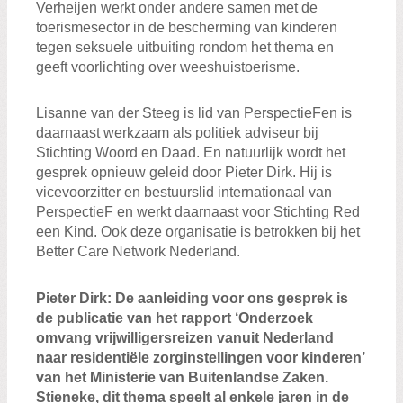
Verheijen
werkt
onder andere
samen met de
toerismesector
in de bescherming van kinderen
tegen seksuele uitbuiting
rondom het thema
en
geeft voorlichting over
weeshuistoerisme
.
Lisanne van der Steeg is lid van
P
erspectie
F
en
is
daarnaast
werkzaam als politiek adviseur bij
Stichting Woord en Daad. En natuurlijk
wordt het
gesprek opnieuw geleid door
Pieter
Dirk.
Hij is
vicevoorzitter
en bestuurslid internationaal van
P
erspectie
F
en
werkt
daarnaast voor Stichting Red
een
K
ind
. Ook deze organisatie is
betrokken bij het
B
etter
C
are
N
etwork
Nederland
.
Pieter Dirk
:
De aanleiding voor ons gesprek is
de publicatie van het rapport ‘Onderzoek
omvang vrijwilligersreizen vanuit Nederland
naar residentiële zorginstellingen voor kinderen’
van het Ministerie van Buitenlandse Zaken.
Stieneke
,
dit thema speelt al enkele jaren in de