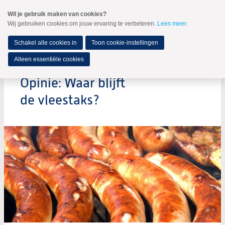
Spring
Wil je gebruik maken van cookies?
naar
Wij gebruiken cookies om jouw ervaring te verbeteren.
Lees meer
.
MENU
Spring
naar
de
Schakel alle cookies in
Toon cookie-instellingen
inhoud
Spring
Alleen essentiële cookies
naar
het
Opinie: Waar blijft
hoofdmenu
de vleestaks?