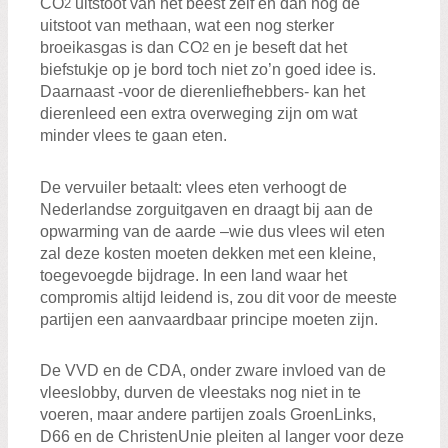
CO
uitstoot van het beest zelf en dan nog de
2
uitstoot van methaan, wat een nog sterker
broeikasgas is dan CO
en je beseft dat het
2
biefstukje op je bord toch niet zo’n goed idee is.
Daarnaast -voor de dierenliefhebbers- kan het
dierenleed een extra overweging zijn om wat
minder vlees te gaan eten.
De vervuiler betaalt: vlees eten verhoogt de
Nederlandse zorguitgaven en draagt bij aan de
opwarming van de aarde –wie dus vlees wil eten
zal deze kosten moeten dekken met een kleine,
toegevoegde bijdrage. In een land waar het
compromis altijd leidend is, zou dit voor de meeste
partijen een aanvaardbaar principe moeten zijn.
De VVD en de CDA, onder zware invloed van de
vleeslobby, durven de vleestaks nog niet in te
voeren, maar andere partijen zoals GroenLinks,
D66 en de ChristenUnie pleiten al langer voor deze