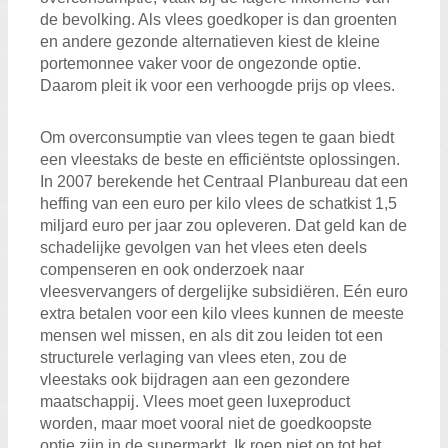
de bevolking. Als vlees goedkoper is dan groenten
en andere gezonde alternatieven kiest de kleine
portemonnee vaker voor de ongezonde optie.
Daarom pleit ik voor een verhoogde prijs op vlees.
Om overconsumptie van vlees tegen te gaan biedt
een vleestaks de beste en efficiëntste oplossingen.
In 2007 berekende het Centraal Planbureau dat een
heffing van een euro per kilo vlees de schatkist 1,5
miljard euro per jaar zou opleveren. Dat geld kan de
schadelijke gevolgen van het vlees eten deels
compenseren en ook onderzoek naar
vleesvervangers of dergelijke subsidiëren. Eén euro
extra betalen voor een kilo vlees kunnen de meeste
mensen wel missen, en als dit zou leiden tot een
structurele verlaging van vlees eten, zou de
vleestaks ook bijdragen aan een gezondere
maatschappij. Vlees moet geen luxeproduct
worden, maar moet vooral niet de goedkoopste
optie zijn in de supermarkt. Ik roep niet op tot het