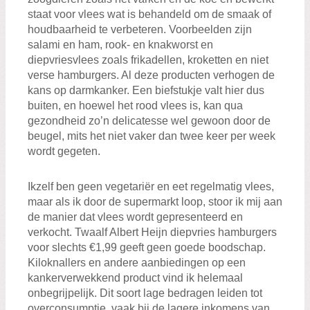
staat voor vlees wat is behandeld om de smaak of
houdbaarheid te verbeteren. Voorbeelden zijn
salami en ham, rook- en knakworst en
diepvriesvlees zoals frikadellen, kroketten en niet
verse hamburgers. Al deze producten verhogen de
kans op darmkanker. Een biefstukje valt hier dus
buiten, en hoewel het rood vlees is, kan qua
gezondheid zo’n delicatesse wel gewoon door de
beugel, mits het niet vaker dan twee keer per week
wordt gegeten.
Ikzelf ben geen vegetariër en eet regelmatig vlees,
maar als ik door de supermarkt loop, stoor ik mij aan
de manier dat vlees wordt gepresenteerd en
verkocht. Twaalf Albert Heijn diepvries hamburgers
voor slechts €1,99 geeft geen goede boodschap.
Kiloknallers en andere aanbiedingen op een
kankerverwekkend product vind ik helemaal
onbegrijpelijk. Dit soort lage bedragen leiden tot
overconsumptie, vaak bij de lagere inkomens van