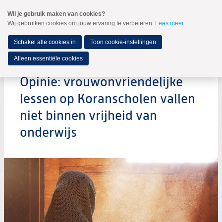
Spring
Wil je gebruik maken van cookies?
naar
Wij gebruiken cookies om jouw ervaring te verbeteren.
Lees meer
.
MENU
Spring
naar
de
Schakel alle cookies in
Toon cookie-instellingen
inhoud
Spring
Alleen essentiële cookies
naar
het
Opinie: vrouwonvriendelijke
hoofdmenu
lessen op Koranscholen vallen
niet binnen vrijheid van
onderwijs