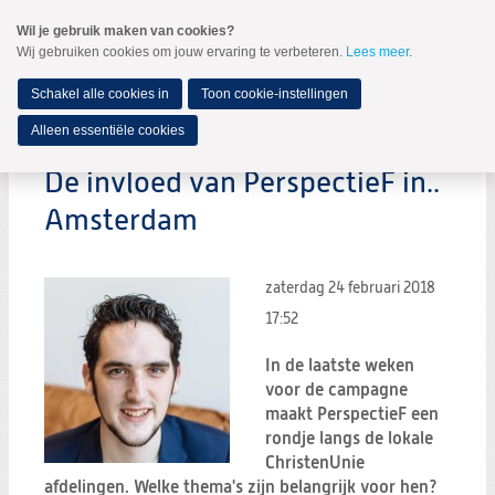
Spring
Wil je gebruik maken van cookies?
naar
Wij gebruiken cookies om jouw ervaring te verbeteren.
Lees meer
.
MENU
Spring
naar
de
Schakel alle cookies in
Toon cookie-instellingen
inhoud
Spring
Alleen essentiële cookies
naar
het
De invloed van PerspectieF in..
hoofdmenu
Amsterdam
zaterdag 24 februari 2018
17:52
In de laatste weken
voor de campagne
maakt PerspectieF een
rondje langs de lokale
ChristenUnie
afdelingen. Welke thema's zijn belangrijk voor hen?