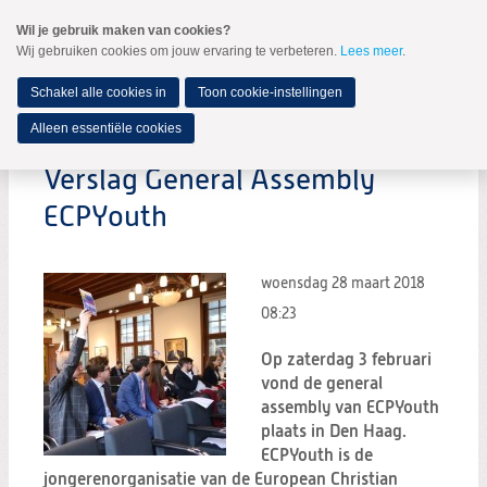
Spring
Wil je gebruik maken van cookies?
naar
Wij gebruiken cookies om jouw ervaring te verbeteren.
Lees meer
.
MENU
Spring
naar
de
Schakel alle cookies in
Toon cookie-instellingen
inhoud
Spring
Alleen essentiële cookies
naar
het
Verslag General Assembly
hoofdmenu
ECPYouth
woensdag 28 maart 2018
08:23
Op zaterdag 3 februari
vond de general
assembly van ECPYouth
plaats in Den Haag.
ECPYouth is de
jongerenorganisatie van de European Christian