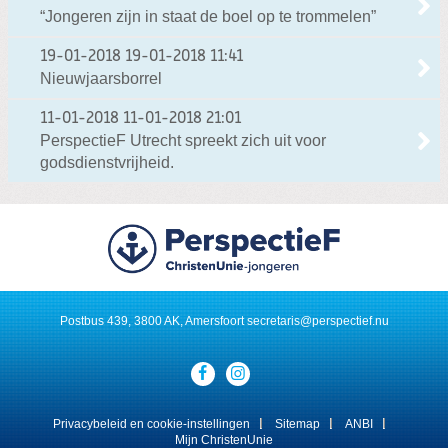
“Jongeren zijn in staat de boel op te trommelen”
19-01-2018
19-01-2018 11:41
Nieuwjaarsborrel
11-01-2018
11-01-2018 21:01
PerspectieF Utrecht spreekt zich uit voor
godsdienstvrijheid.
Postbus 439, 3800 AK, Amersfoort
secretaris@perspectief.nu
Visit
our
social
media
Privacybeleid en cookie-instellingen
Sitemap
ANBI
pages:
Mijn ChristenUnie