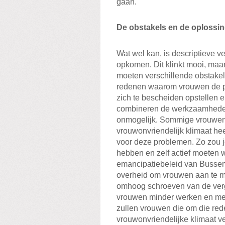
gaan.
De obstakels en de oplossi
Wat wel kan, is descriptieve v
opkomen. Dit klinkt mooi, maar
moeten verschillende obstakel
redenen waarom vrouwen de pol
zich te bescheiden opstellen 
combineren de werkzaamheden 
onmogelijk. Sommige vrouwen b
vrouwonvriendelijk klimaat heer
voor deze problemen. Zo zou 
hebben en zelf actief moeten w
emancipatiebeleid van Bussema
overheid om vrouwen aan te mo
omhoog schroeven van de ver
vrouwen minder werken en meer
zullen vrouwen die om die rede
vrouwonvriendelijke klimaat v