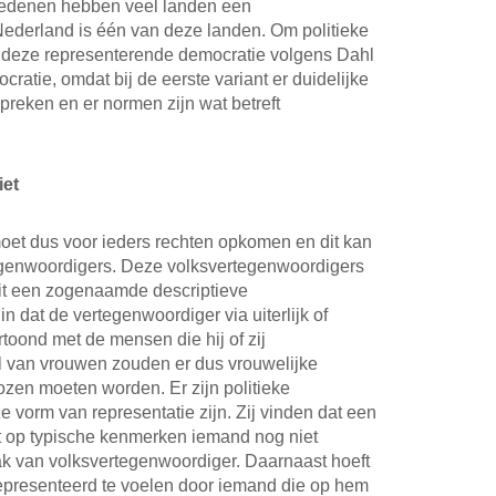
 redenen hebben veel landen een
ederland is één van deze landen. Om politieke
t deze representerende democratie volgens Dahl
ratie, omdat bij de eerste variant er duidelijke
preken en er normen zijn wat betreft
iet
oet dus voor ieders rechten opkomen en dit kan
tegenwoordigers. Deze volksvertegenwoordigers
t een zogenaamde descriptieve
n dat de vertegenwoordiger via uiterlijk of
toond met de mensen die hij of zij
l van vrouwen zouden er dus vrouwelijke
zen moeten worden. Er zijn politieke
 vorm van representatie zijn. Zij vinden dat een
t op typische kenmerken iemand nog niet
vak van volksvertegenwoordiger. Daarnaast hoeft
representeerd te voelen door iemand die op hem