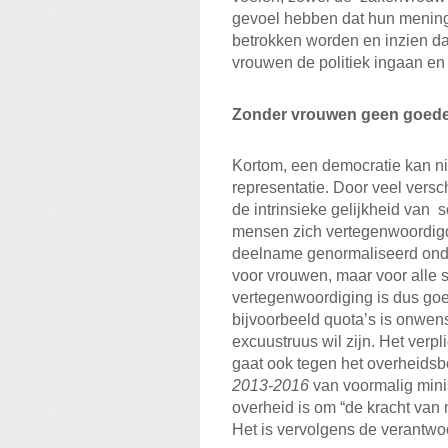
gevoel hebben dat hun mening 
betrokken worden en inzien d
vrouwen de politiek ingaan en
Zonder vrouwen geen goede
Kortom, een democratie kan ni
representatie. Door veel vers
de intrinsieke gelijkheid van
mensen zich vertegenwoordigd 
deelname genormaliseerd onder
voor vrouwen, maar voor alle 
vertegenwoordiging is dus goed
bijvoorbeeld quota’s is onwens
excuustruus wil zijn. Het verp
gaat ook tegen het overheidsbe
2013-2016
van voormalig mini
overheid is om “de kracht van
Het is vervolgens de verantwo