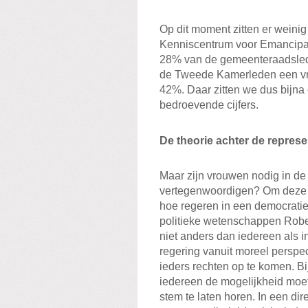
Op dit moment zitten er weinig 
Kenniscentrum voor Emancipa
28% van de gemeenteraadsled
de Tweede Kamerleden een vro
42%. Daar zitten we dus bijna o
bedroevende cijfers.
De theorie achter de repres
Maar zijn vrouwen nodig in de
vertegenwoordigen? Om deze 
hoe regeren in een democrati
politieke wetenschappen Robe
niet anders dan iedereen als i
regering vanuit moreel perspec
ieders rechten op te komen. Bi
iedereen de mogelijkheid moet
stem te laten horen. In een di