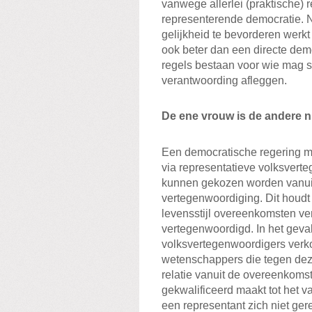
vanwege allerlei (praktische)
representerende democratie. N
gelijkheid te bevorderen werk
ook beter dan een directe democ
regels bestaan voor wie mag s
verantwoording afleggen.
De ene vrouw is de andere n
Een democratische regering m
via representatieve volksver
kunnen gekozen worden vanui
vertegenwoordiging. Dit houdt i
levensstijl overeenkomsten ver
vertegenwoordigd. In het geva
volksvertegenwoordigers verko
wetenschappers die tegen deze
relatie vanuit de overeenkoms
gekwalificeerd maakt tot het 
een representant zich niet ge