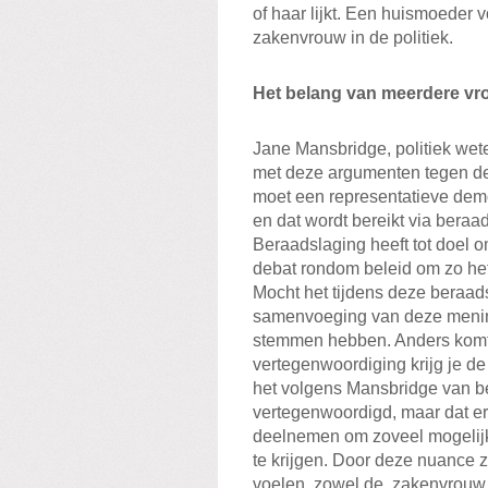
of haar lijkt. Een huismoeder 
zakenvrouw in de politiek.
Het belang van meerdere vr
Jane Mansbridge, politiek wet
met deze argumenten tegen de
moet een representatieve dem
en dat wordt bereikt via ber
Beraadslaging heeft tot doel 
debat rondom beleid om zo het
Mocht het tijdens deze beraads
samenvoeging van deze mening
stemmen hebben. Anders komt e
vertegenwoordiging krijg je de
het volgens Mansbridge van be
vertegenwoordigd, maar dat er
deelnemen om zoveel mogelij
te krijgen. Door deze nuance 
voelen, zowel de zakenvrouw 