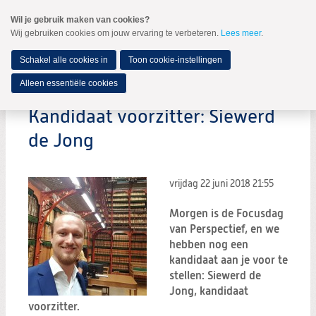
Spring
Wil je gebruik maken van cookies?
naar
Wij gebruiken cookies om jouw ervaring te verbeteren.
Lees meer
.
MENU
Spring
naar
de
Schakel alle cookies in
Toon cookie-instellingen
inhoud
Spring
Alleen essentiële cookies
naar
het
Kandidaat voorzitter: Siewerd
hoofdmenu
de Jong
vrijdag 22 juni 2018
21:55
Morgen is de Focusdag
van Perspectief, en we
hebben nog een
kandidaat aan je voor te
stellen: Siewerd de
Jong, kandidaat
voorzitter.