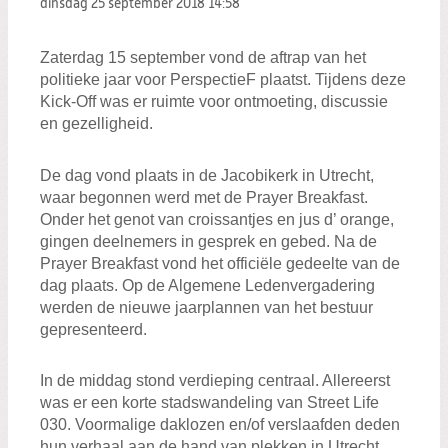
dinsdag 25 september 2018
14:58
Zoeken:
Zoeken
Zaterdag 15 september vond de aftrap van het
politieke jaar voor PerspectieF plaatst. Tijdens deze
Kick-Off was er ruimte voor ontmoeting, discussie
en gezelligheid.
De dag vond plaats in de Jacobikerk in Utrecht,
waar begonnen werd met de Prayer Breakfast.
Onder het genot van croissantjes en jus d’ orange,
gingen deelnemers in gesprek en gebed. Na de
Prayer Breakfast vond het officiële gedeelte van de
dag plaats. Op de Algemene Ledenvergadering
werden de nieuwe jaarplannen van het bestuur
gepresenteerd.
In de middag stond verdieping centraal. Allereerst
was er een korte stadswandeling van Street Life
030. Voormalige daklozen en/of verslaafden deden
hun verhaal aan de hand van plekken in Utrecht.