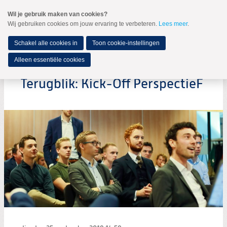
Spring
Wil je gebruik maken van cookies?
naar
Wij gebruiken cookies om jouw ervaring te verbeteren.
Lees meer
.
MENU
Spring
naar
de
Schakel alle cookies in
Toon cookie-instellingen
inhoud
Spring
Alleen essentiële cookies
naar
het
Terugblik: Kick-Off PerspectieF
hoofdmenu