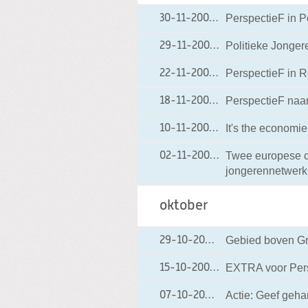
PerspectieF in P
30-11-2004
30-11-2004 00:00
Politieke Jonger
29-11-2004
29-11-2004 18:24
PerspectieF in 
22-11-2004
22-11-2004 00:00
PerspectieF naa
18-11-2004
18-11-2004 00:00
It's the economie
10-11-2004
10-11-2004 00:00
Twee europese c
02-11-2004
02-11-2004 00:00
jongerennetwerk
oktober
Gebied boven Gr
29-10-2004
29-10-2004 00:00
EXTRA voor Pers
15-10-2004
15-10-2004 00:00
Actie: Geef geha
07-10-2004
07-10-2004 00:00