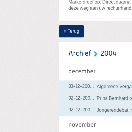
Markerdreef op. Direct daarna
deze weg aan uw rechterhand 
« Terug
Archief
2004
december
Algemene Vergade
03-12-2004
03-12-2004 12:13
Prins Bernhard 
02-12-2004
02-12-2004 21:20
Jongerendebat i
02-12-2004
02-12-2004 10:25
november