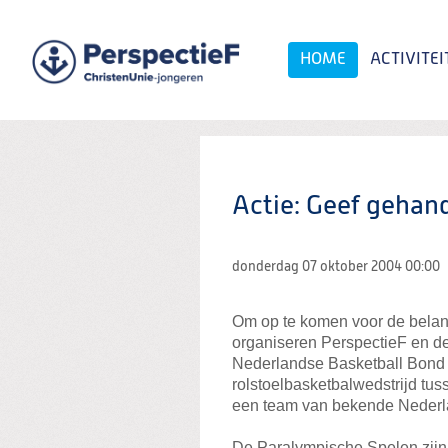
Spring
naar
Spring
HOME
ACTIVITEI
naar
de
inhoud
Spring
naar
het
Zoeken:
hoofdmenu
Actie: Geef gehand
donderdag 07 oktober 2004
00:00
Om op te komen voor de belan
organiseren PerspectieF en d
Nederlandse Basketball Bond 
rolstoelbasketbalwedstrijd tus
een team van bekende Nederl
De Paralympische Spelen zijn 