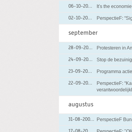
It's the economie
06-10-2004
06-10-2004 00:0
PerspectieF: “Si
02-10-2004
02-10-2004 00:00
september
Protesteren in 
28-09-2004
28-09-2004 00:0
Stop de bezuini
24-09-2004
24-09-2004 00:0
Programma acti
23-09-2004
23-09-2004 00:00
PerspectieF: “Ka
22-09-2004
22-09-2004 00:0
verantwoordelijk
augustus
PerspectieF Bunsc
31-08-2004
31-08-2004 00:00
PerspectieF: "O
17-08-2004
17-08-2004 00:00