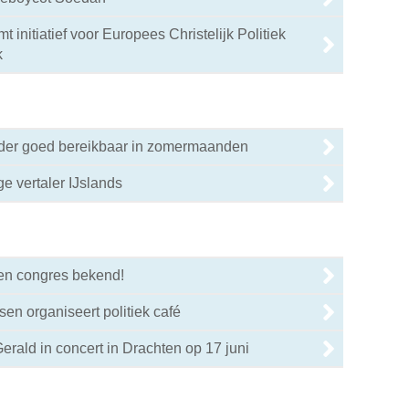
 initiatief voor Europees Christelijk Politiek
0
k
nder goed bereikbaar in zomermaanden
ige vertaler IJslands
0
en congres bekend!
0
sen organiseert politiek café
0
erald in concert in Drachten op 17 juni
0