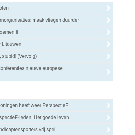
olen
enorganisaties: maak vliegen duurder
Roemenië
r Litouwen
, stupid! (Vervolg)
onferenties nieuwe europese
oningen heeft weer PerspectieF
pectieF-leden: Het goede leven
ndicaptensporters vrij spel