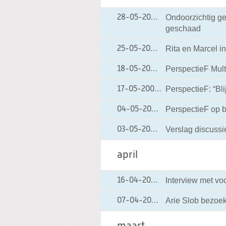
Ondoorzichtig ge
28-05-2004
28-05-2004 00:0
geschaad
Rita en Marcel in
25-05-2004
25-05-2004 00:00
PerspectieF Mult
18-05-2004
18-05-2004 00:00
PerspectieF: “Bl
17-05-2004
17-05-2004 00:00
PerspectieF op 
04-05-2004
04-05-2004 00:0
Verslag discussi
03-05-2004
03-05-2004 00:00
april
Interview met voo
16-04-2004
16-04-2004 00:0
Arie Slob bezoek
07-04-2004
07-04-2004 00:0