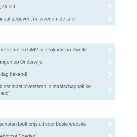
, stupid!
0
gnaal gegeven, nu weer om de tafel”
Amsterdam en GMV-bijeenkomst in Zwolle
0
gingen op Onderwijs
0
edag bekend!
binet moet investeren in maatschappelijke
0
heid”
hoten looft prijs uit voor beste website
lieboycot Soedan"