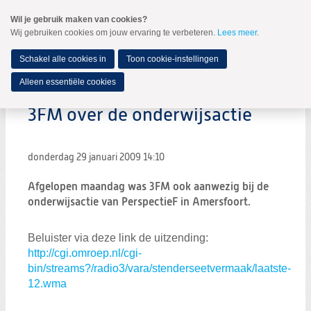
Spring
Wil je gebruik maken van cookies?
naar
Wij gebruiken cookies om jouw ervaring te verbeteren.
Lees meer
.
MENU
Spring
naar
de
Schakel alle cookies in
Toon cookie-instellingen
inhoud
Spring
Alleen essentiële cookies
naar
het
3FM over de onderwijsactie
hoofdmenu
donderdag 29 januari 2009
14:10
Afgelopen maandag was 3FM ook aanwezig bij de
onderwijsactie van PerspectieF in Amersfoort.
Beluister via deze link de uitzending:
http://cgi.omroep.nl/cgi-
bin/streams?/radio3/vara/stenderseetvermaak/laatste-
12.wma