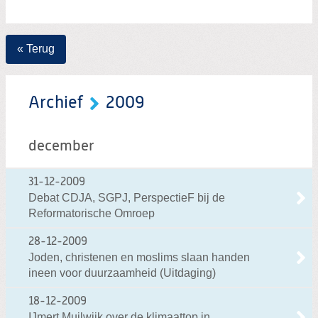
Zoeken:
Zoeken
« Terug
Archief
2009
december
31-12-2009
Debat CDJA, SGPJ, PerspectieF bij de
Reformatorische Omroep
28-12-2009
Joden, christenen en moslims slaan handen
ineen voor duurzaamheid (Uitdaging)
18-12-2009
IJmert Muilwijk over de klimaattop in