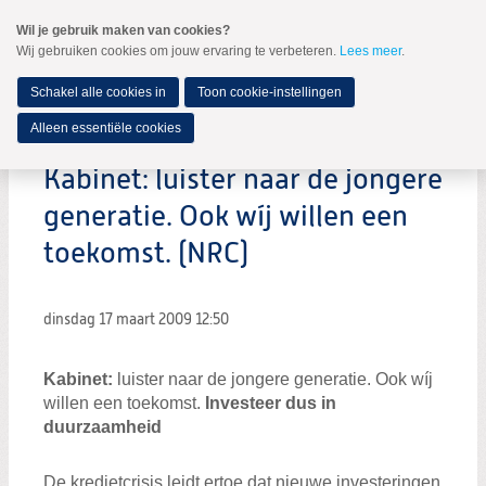
Spring
Wil je gebruik maken van cookies?
naar
Wij gebruiken cookies om jouw ervaring te verbeteren.
Lees meer
.
MENU
Spring
naar
de
Schakel alle cookies in
Toon cookie-instellingen
inhoud
Spring
Alleen essentiële cookies
naar
het
Kabinet: luister naar de jongere
hoofdmenu
generatie. Ook wíj willen een
toekomst. (NRC)
dinsdag 17 maart 2009
12:50
Kabinet:
luister naar de jongere generatie. Ook wíj
willen een toekomst.
Investeer dus in
duurzaamheid
De kredietcrisis leidt ertoe dat nieuwe investeringen