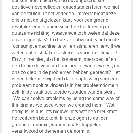
kansen niet, maken we de bovengeschetste
positieve neveneffecten ongedaan en leren we niet
van de fouten uit het verleden. Immers: biedt deze
crisis niet de uitgelezen kans voor een groene
revolutie, een economische herstructurering in
duurzame richting, waarvanwe toch weten dat deze
onvermijdelijk is? En hoe verantwoord is het om de
‘consumptiemachine’ te willen stimuleren, terwijl we
weten dat juist dát desastreus is voor ons klimaat?
En zijn het niet juist het kortetermijnperspectief en
een beperkte visie op financieel gewin geweest, die
ons zo diep in de problemen hebben gebracht? Het
is een bekende wijsheid dat de oplossing voor een
probleem nooit te vinden is in het probleemdomein
zelf. In de vaak geciteerde woorden van Einstein:
„We can’t solve problems by using the same way of
thinking as we used when we created them.” Wat
nodig is, is dus iets nieuws, iets wat een breukmet
het verleden betekent. In onze ogen is dat een
groene economie, waarin maatschappelijk
verantwoord ondernemen de norm is.