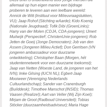
allemaal op hun eigen manier een bijdrage
proberen te leveren aan een leefbare wereld:
Annick de Witt (Instituut voor Milieuvraagstukken,
VU); Jaap Rohof (Stichting wAarde); Kido Koenig
(Nationale Jeugdraad); Tofik Dibi (GroenLinks);
Harry van der Molen (CDJA, CDA-jongeren); IJmert
Muilwijk (PerspectieF, ChristenUnie-jongeren); Rob
Jetten de Goeij (Jonge Democraten); Job van den
Assem (Jongeren Milieu Actief); Don Gerritsen (VN
jongeren ambassadeur voor duurzame
ontwikkeling); Christopher Baan (Morgen, hét
studentennetwerk voor een duurzame toekomst);
Jaap van Netten (Woeste Land, de jongeren van het
IVN); Imke Gilsing (IUCN NL); Egbert-Jaap
Mooiweer (Vereniging Nederlands
Cultuurlandschap); Sander van Cranenburgh
(Builddesk); Timothee Manschot (INSID); Thomas
Vaasen (Realize!); Aart van Veller (Wij Zijn Koel);
Mirjam de Groot (Radboud Universiteit); Tobias
Stöcker (duurzaamheidsadviseur); Maria Hage