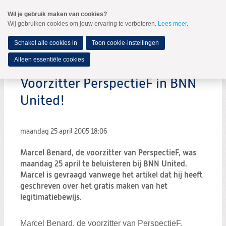
Spring
Wil je gebruik maken van cookies?
naar
Wij gebruiken cookies om jouw ervaring te verbeteren.
Lees meer
.
MENU
Spring
naar
de
Schakel alle cookies in
Toon cookie-instellingen
inhoud
Spring
Alleen essentiële cookies
naar
het
Voorzitter PerspectieF in BNN
hoofdmenu
United!
maandag 25 april 2005
18:06
Marcel Benard, de voorzitter van PerspectieF, was
maandag 25 april te beluisteren bij BNN United.
Marcel is gevraagd vanwege het artikel dat hij heeft
geschreven over het gratis maken van het
legitimatiebewijs.
Marcel Benard, de voorzitter van PerspectieF,