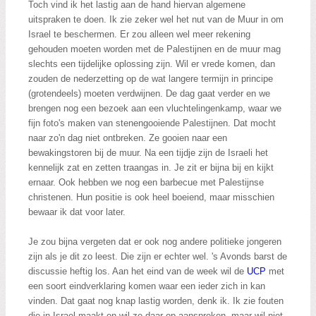
Toch vind ik het lastig aan de hand hiervan algemene
uitspraken te doen. Ik zie zeker wel het nut van de Muur in om
Israel te beschermen. Er zou alleen wel meer rekening
gehouden moeten worden met de Palestijnen en de muur mag
slechts een
tijdelijke oplossing zijn. Wil er vrede komen, dan
zouden de nederzetting op de wat langere termijn in principe
(grotendeels) moeten verdwijnen. De dag gaat verder en we
brengen nog een bezoek aan een vluchtelingenkamp, waar we
fijn foto's maken van stenengooiende Palestijnen. Dat mocht
naar zo'n dag niet ontbreken. Ze gooien naar een
bewakingstoren bij de muur. Na een tijdje zijn de Israeli het
kennelijk zat en zetten traangas in. Je zit er bijna bij en kijkt
ernaar. Ook hebben we nog een barbecue met Palestijnse
christenen. Hun positie is ook heel boeiend, maar misschien
bewaar ik dat voor later.
Je zou bijna vergeten dat er ook nog andere politieke jongeren
zijn als je dit zo leest. Die zijn er echter wel. 's Avonds barst de
discussie heftig los. Aan het eind van de week wil de
UCP
met
een soort eindverklaring komen waar een ieder zich in kan
vinden. Dat gaat nog knap lastig worden, denk ik. Ik zie fouten
die in Israel maakt en wil ze daar op aanspreken, maar wil niet