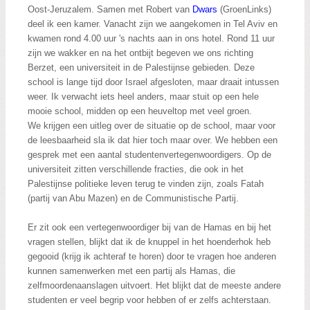
Oost-Jeruzalem. Samen met Robert van
Dwars
(GroenLinks)
deel ik een kamer. Vanacht zijn we aangekomen in Tel Aviv en
kwamen rond 4.00 uur 's nachts aan in ons hotel. Rond 11 uur
zijn we wakker en na het ontbijt begeven we ons richting
Berzet, een universiteit in de Palestijnse gebieden. Deze
school is lange tijd door Israel afgesloten, maar draait intussen
weer. Ik verwacht iets heel anders, maar stuit op een hele
mooie school, midden op een heuveltop met veel groen.
We krijgen een uitleg over de situatie op de school, maar voor
de leesbaarheid sla ik dat hier toch maar over. We hebben een
gesprek met een aantal studentenvertegenwoordigers. Op de
universiteit zitten verschillende fracties, die ook in het
Palestijnse politieke leven terug te vinden zijn, zoals Fatah
(partij van Abu Mazen) en de Communistische Partij.
Er zit ook een vertegenwoordiger bij van de Hamas en bij het
vragen stellen, blijkt dat ik de knuppel in het hoenderhok heb
gegooid (krijg ik achteraf te horen) door te vragen hoe anderen
kunnen samenwerken met een partij als Hamas, die
zelfmoordenaanslagen uitvoert. Het blijkt dat de meeste andere
studenten er veel begrip voor hebben of er zelfs achterstaan.