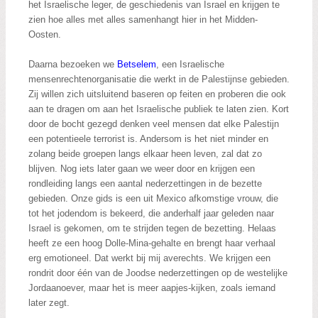
het Israelische leger, de geschiedenis van Israel en krijgen te
zien hoe alles met alles samenhangt hier in het Midden-
Oosten.
Daarna bezoeken we
Betselem
, een Israelische
mensenrechtenorganisatie die werkt in de Palestijnse gebieden.
Zij willen zich uitsluitend baseren op feiten en proberen die ook
aan te dragen om aan het Israelische publiek te laten zien. Kort
door de bocht gezegd denken veel mensen dat elke Palestijn
een potentieele terrorist is. Andersom is het niet minder en
zolang beide groepen langs elkaar heen leven, zal dat zo
blijven. Nog iets later gaan we weer door en krijgen een
rondleiding langs een aantal nederzettingen in de bezette
gebieden. Onze gids is een uit Mexico afkomstige vrouw, die
tot het jodendom is bekeerd, die anderhalf jaar geleden naar
Israel is gekomen, om te strijden tegen de bezetting. Helaas
heeft ze een hoog Dolle-Mina-gehalte en brengt haar verhaal
erg emotioneel. Dat werkt bij mij averechts. We krijgen een
rondrit door één van de Joodse nederzettingen op de westelijke
Jordaanoever, maar het is meer aapjes-kijken, zoals iemand
later zegt.