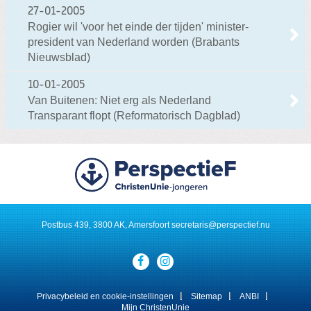
27-01-2005
Rogier wil 'voor het einde der tijden' minister-
president van Nederland worden (Brabants
Nieuwsblad)
10-01-2005
Van Buitenen: Niet erg als Nederland
Transparant flopt (Reformatorisch Dagblad)
Postbus 439, 3800 AK, Amersfoort
secretaris@perspectief.nu
Visit
our
social
media
Privacybeleid en cookie-instellingen
Sitemap
ANBI
pages:
Mijn ChristenUnie