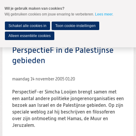
Spring
Wil je gebruik maken van cookies?
naar
Wij gebruiken cookies om jouw ervaring te verbeteren.
Lees meer
.
MENU
Spring
naar
de
Schakel alle cookies in
Toon cookie-instellingen
inhoud
Spring
Alleen essentiële cookies
naar
het
PerspectieF in de Palestijnse
hoofdmenu
gebieden
maandag 14 november 2005
01:20
PerspectieF-er Simcha Looijen brengt samen met
een aantal andere politieke jongerenorganisaties een
bezoek aan Israel en de Palestijnse gebieden. Op zijn
speciale weblog zal hij beschrijven en filosoferen
over zijn ontmoeting met Hamas, de Muur en
Jeruzalem.