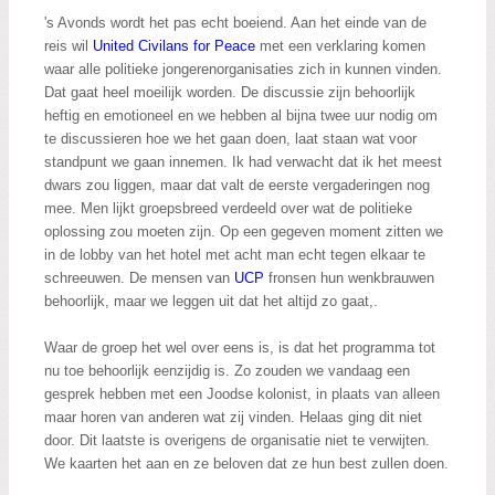
's Avonds wordt het pas echt boeiend. Aan het einde van de
reis wil
United Civilans for Peace
met een verklaring komen
waar alle politieke jongerenorganisaties zich in kunnen vinden.
Dat gaat heel moeilijk worden. De discussie zijn behoorlijk
heftig en emotioneel en we hebben al bijna twee uur nodig om
te discussieren hoe we het gaan doen, laat staan wat voor
standpunt we gaan innemen. Ik had verwacht dat ik het meest
dwars zou liggen, maar dat valt de eerste vergaderingen nog
mee. Men lijkt groepsbreed verdeeld over wat de politieke
oplossing zou moeten zijn. Op een gegeven moment zitten we
in de lobby van het hotel met acht man echt tegen elkaar te
schreeuwen. De mensen van
UCP
fronsen hun wenkbrauwen
behoorlijk, maar we leggen uit dat het altijd zo gaat,.
Waar de groep het wel over eens is, is dat het programma tot
nu toe behoorlijk eenzijdig is. Zo zouden we vandaag een
gesprek hebben met een Joodse kolonist, in plaats van alleen
maar horen van anderen wat zij vinden. Helaas ging dit niet
door. Dit laatste is overigens de organisatie niet te verwijten.
We kaarten het aan en ze beloven dat ze hun best zullen doen.