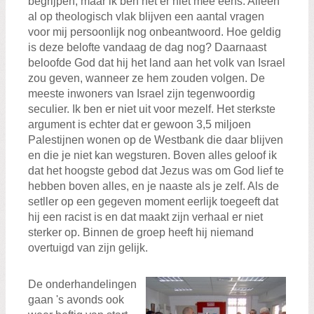
begrijpen, maar ik ben het er niet mee eens. Alleen
al op theologisch vlak blijven een aantal vragen
voor mij persoonlijk nog onbeantwoord. Hoe geldig
is deze belofte vandaag de dag nog? Daarnaast
beloofde God dat hij het land aan het volk van Israel
zou geven, wanneer ze hem zouden volgen. De
meeste inwoners van Israel zijn tegenwoordig
seculier. Ik ben er niet uit voor mezelf. Het sterkste
argument is echter dat er gewoon 3,5 miljoen
Palestijnen wonen op de Westbank die daar blijven
en die je niet kan wegsturen. Boven alles geloof ik
dat het hoogste gebod dat Jezus was om God lief te
hebben boven alles, en je naaste als je zelf. Als de
setller op een gegeven moment eerlijk toegeeft dat
hij een racist is en dat maakt zijn verhaal er niet
sterker op. Binnen de groep heeft hij niemand
overtuigd van zijn gelijk.
De onderhandelingen
gaan 's avonds ook