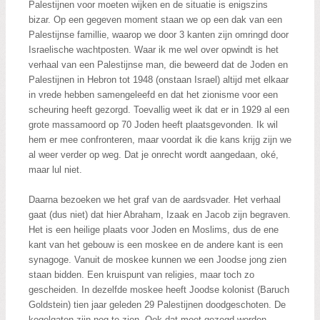
Palestijnen voor moeten wijken en de situatie is enigszins
bizar. Op een gegeven moment staan we op een dak van een
Palestijnse famillie, waarop we door 3 kanten zijn omringd door
Israelische wachtposten. Waar ik me wel over opwindt is het
verhaal van een Palestijnse man, die beweerd dat de Joden en
Palestijnen in Hebron tot 1948 (onstaan Israel) altijd met elkaar
in vrede hebben samengeleefd en dat het zionisme voor een
scheuring heeft gezorgd. Toevallig weet ik dat er in 1929 al een
grote massamoord op 70 Joden heeft plaatsgevonden. Ik wil
hem er mee confronteren, maar voordat ik die kans krijg zijn we
al weer verder op weg. Dat je onrecht wordt aangedaan, oké,
maar lul niet.
Daarna bezoeken we het graf van de aardsvader. Het verhaal
gaat (dus niet) dat hier Abraham, Izaak en Jacob zijn begraven.
Het is een heilige plaats voor Joden en Moslims, dus de ene
kant van het gebouw is een moskee en de andere kant is een
synagoge. Vanuit de moskee kunnen we een Joodse jong zien
staan bidden. Een kruispunt van religies, maar toch zo
gescheiden. In dezelfde moskee heeft Joodse kolonist (Baruch
Goldstein) tien jaar geleden 29 Palestijnen doodgeschoten. De
kogelgaten zijn nog te zien. Ook dat moet gezegd worden.