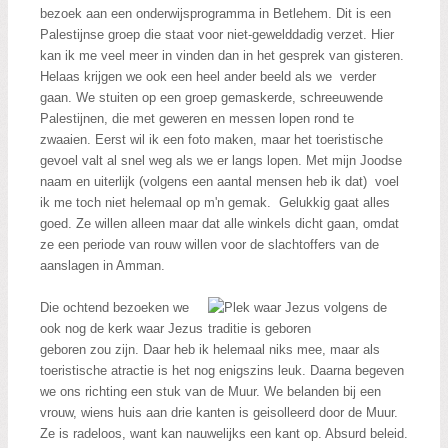
bezoek aan een onderwijsprogramma in Betlehem. Dit is een
Palestijnse groep die staat voor niet-gewelddadig verzet. Hier
kan ik me veel meer in vinden dan in het gesprek van gisteren.
Helaas krijgen we ook een heel ander beeld als we verder
gaan. We stuiten op een groep gemaskerde, schreeuwende
Palestijnen, die met geweren en messen lopen rond te
zwaaien. Eerst wil ik een foto maken, maar het toeristische
gevoel valt al snel weg als we er langs lopen. Met mijn Joodse
naam en uiterlijk (volgens een aantal mensen heb ik dat) voel
ik me toch niet helemaal op m'n gemak. Gelukkig gaat alles
goed. Ze willen alleen maar dat alle winkels dicht gaan, omdat
ze een periode van rouw willen voor de slachtoffers van de
aanslagen in Amman.
Die ochtend bezoeken we
ook nog de kerk waar Jezus
geboren zou zijn. Daar heb ik helemaal niks mee, maar als
toeristische atractie is het nog enigszins leuk. Daarna begeven
we ons richting een stuk van de Muur. We belanden bij een
vrouw, wiens huis aan drie kanten is geisolleerd door de Muur.
Ze is radeloos, want kan nauwelijks een kant op. Absurd beleid.