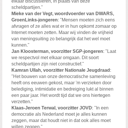
elkaar discussiëren, in plaats van deze
scheldpartijen."
Mieke van der Vegt, woordvoerder van DWARS,
GroenLinks-jongeren
: "Mensen moeten zich eens
afvragen of ze alles wat er in hun opkomt zomaar op
Internet moeten zetten. Maar wij vinden de vrijheid
van meningsuiting zo belangrijk dat het wel moet
kunnen."
Jan Kloosterman, voorzitter SGP-jongeren
: "Laat
we respectvol met elkaar omgaan. Dit soort
scheldpartijen zijn niet constructief."
Kamran Ullah, voorzitter Nationale Jeugdraad
:
"Het bouwen van onze democratische samenleving
heeft ons eeuwen gekost, maar 'm verzieken door
belediging, intimidatie en bedreiging lukt al binnen
een paar jaar. Het wordt tijd dat we ons hiertegen
verzetten."
Klaas-Jeroen Terwal, voorzitter JOVD
: "In een
democratie als Nederland moet je alles kunnen
zeggen, maar dat houdt niet in dat ook alles moet
willen zeggen."