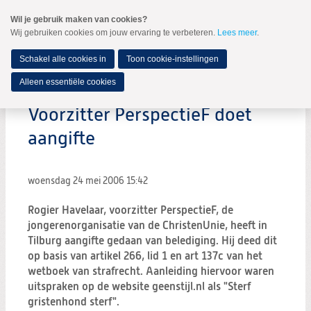
Spring
Wil je gebruik maken van cookies?
naar
Wij gebruiken cookies om jouw ervaring te verbeteren.
Lees meer
.
MENU
Spring
naar
de
Schakel alle cookies in
Toon cookie-instellingen
inhoud
Spring
Alleen essentiële cookies
naar
het
Voorzitter PerspectieF doet
hoofdmenu
aangifte
woensdag 24 mei 2006
15:42
Rogier Havelaar, voorzitter PerspectieF, de
jongerenorganisatie van de ChristenUnie, heeft in
Tilburg aangifte gedaan van belediging. Hij deed dit
op basis van artikel 266, lid 1 en art 137c van het
wetboek van strafrecht. Aanleiding hiervoor waren
uitspraken op de website geenstijl.nl als "Sterf
gristenhond sterf".