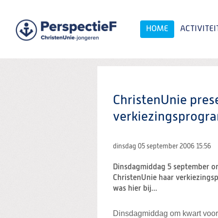
Spring
naar
Spring
HOME
ACTIVITEI
naar
de
inhoud
Spring
naar
het
Zoeken:
hoofdmenu
ChristenUnie pres
verkiezingsprog
dinsdag 05 september 2006
15:56
Dinsdagmiddag 5 september om
ChristenUnie haar verkiezings
was hier bij...
Dinsdagmiddag om kwart voor 