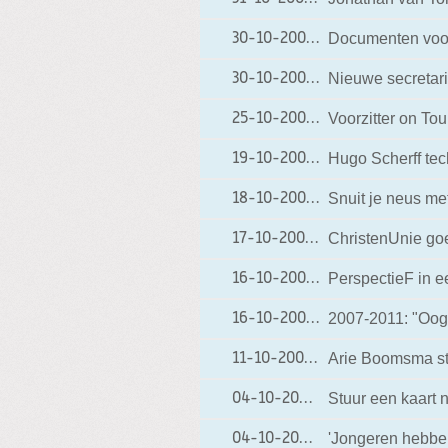
Documenten voor
30-10-2006
30-10-2006 20:13
Nieuwe secretar
30-10-2006
30-10-2006 10:39
Voorzitter on Tou
25-10-2006
25-10-2006 13:02
Hugo Scherff tec
19-10-2006
19-10-2006 10:03
Snuit je neus me
18-10-2006
18-10-2006 10:12
ChristenUnie go
17-10-2006
17-10-2006 10:16
PerspectieF in e
16-10-2006
16-10-2006 11:44
2007-2011: "Oog
16-10-2006
16-10-2006 10:12
Arie Boomsma st
11-10-2006
11-10-2006 20:49
Stuur een kaart 
04-10-2006
04-10-2006 21:04
'Jongeren hebben 
04-10-2006
04-10-2006 10:57