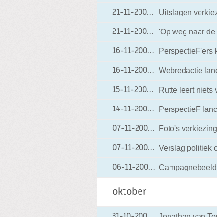
Uitslagen verki
21-11-2006
21-11-2006 15:55
'Op weg naar de
21-11-2006
21-11-2006 06:17
PerspectieF'ers 
16-11-2006
16-11-2006 18:00
Webredactie lanc
16-11-2006
16-11-2006 12:15
Rutte leert niet
15-11-2006
15-11-2006 00:02
PerspectieF lanc
14-11-2006
14-11-2006 13:46
Foto's verkiezin
07-11-2006
07-11-2006 20:01
Verslag politiek
07-11-2006
07-11-2006 07:11
Campagnebeeld: '
06-11-2006
06-11-2006 10:51
oktober
Jonathan van Ton
31-10-2006
31-10-2006 16:02