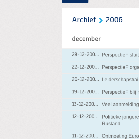
Archief
2006
december
PerspectieF sluit
28-12-2006
28-12-2006 16:25
PerspectieF orga
22-12-2006
22-12-2006 16:07
Leiderschapstrai
20-12-2006
20-12-2006 15:04
PerspectieF blij
19-12-2006
19-12-2006 13:38
Veel aanmelding
13-12-2006
13-12-2006 15:38
Politieke jonger
12-12-2006
12-12-2006 09:12
Rusland
Ontmoeting Euro
11-12-2006
11-12-2006 15:18