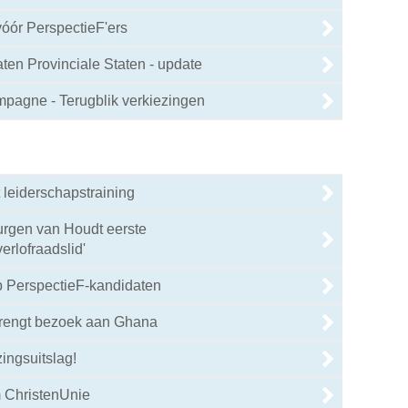
vóór PerspectieF'ers
en Provinciale Staten - update
mpagne - Terugblik verkiezingen
 leiderschapstraining
urgen van Houdt eerste
rlofraadslid'
 PerspectieF-kandidaten
brengt bezoek aan Ghana
ingsuitslag!
 ChristenUnie