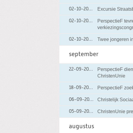
Excursie Straats
02-10-2006
02-10-2006 22:39
PerspectieF tev
02-10-2006
02-10-2006 09:15
verkiezingscong
Twee jongeren in
02-10-2006
02-10-2006 09:11
september
PerspectieF dien
22-09-2006
22-09-2006 12:56
ChristenUnie
PerspectieF zoe
18-09-2006
18-09-2006 17:30
Christelijk Soci
06-09-2006
06-09-2006 15:4
ChristenUnie pr
05-09-2006
05-09-2006 15:56
augustus