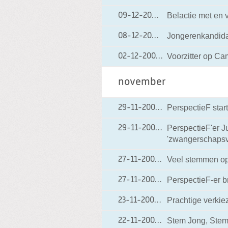
Belactie met en 
09-12-2006
09-12-2006 15:28
Jongerenkandidat
08-12-2006
08-12-2006 11:53
Voorzitter op Ca
02-12-2006
02-12-2006 18:48
november
PerspectieF start
29-11-2006
29-11-2006 16:55
PerspectieF'er J
29-11-2006
29-11-2006 07:38
'zwangerschapsve
Veel stemmen op
27-11-2006
27-11-2006 18:20
PerspectieF-er 
27-11-2006
27-11-2006 08:12
Prachtige verkiez
23-11-2006
23-11-2006 15:57
Stem Jong, Stem
22-11-2006
22-11-2006 09:00