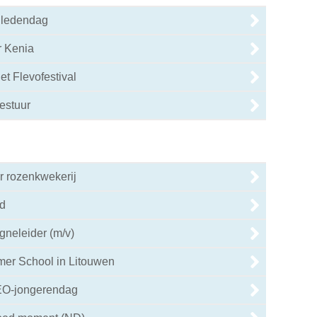
e ledendag
r Kenia
et Flevofestival
estuur
 rozenkwekerij
d
neleider (m/v)
er School in Litouwen
EO-jongerendag