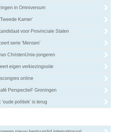
ezingen in Omniversum
 Tweede Kamer'
kandidaat voor Provinciale Staten
eert serie 'Mensen'
s van ChristenUnie-jongeren
eert eigen verkiezingssite
gscongres online
 café PerspectieF Groningen
oude politiek' is terug
geren nieuw bestuurslid internationaal