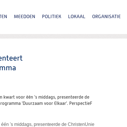
TEN
MEEDOEN
POLITIEK
LOKAAL
ORGANISATIE
Zoeken
enteert
ramma
 kwart voor één 's middags, presenteerde de
programma 'Duurzaam voor Elkaar'. PerspectieF
één 's middags, presenteerde de ChristenUnie