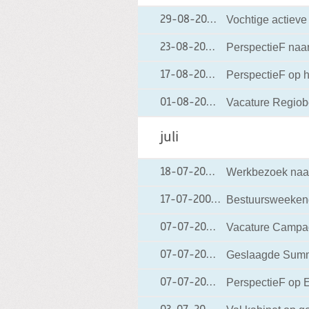
Vochtige actiev
29-08-2006
29-08-2006 11:56
PerspectieF naa
23-08-2006
23-08-2006 12:38
PerspectieF op h
17-08-2006
17-08-2006 17:38
Vacature Regiob
01-08-2006
01-08-2006 14:19
juli
Werkbezoek naar
18-07-2006
18-07-2006 13:06
Bestuursweeken
17-07-2006
17-07-2006 16:30
Vacature Campag
07-07-2006
07-07-2006 15:25
Geslaagde Summ
07-07-2006
07-07-2006 14:00
PerspectieF op 
07-07-2006
07-07-2006 13:56