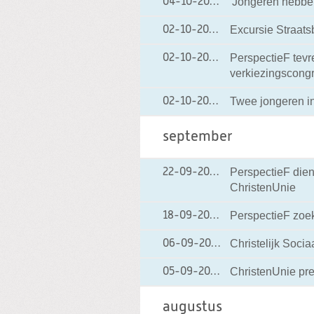
'Jongeren hebben 
04-10-2006
04-10-2006 10:57
Excursie Straats
02-10-2006
02-10-2006 22:39
PerspectieF tev
02-10-2006
02-10-2006 09:15
verkiezingscong
Twee jongeren in
02-10-2006
02-10-2006 09:11
september
PerspectieF dien
22-09-2006
22-09-2006 12:56
ChristenUnie
PerspectieF zoe
18-09-2006
18-09-2006 17:30
Christelijk Soci
06-09-2006
06-09-2006 15:4
ChristenUnie pr
05-09-2006
05-09-2006 15:56
augustus