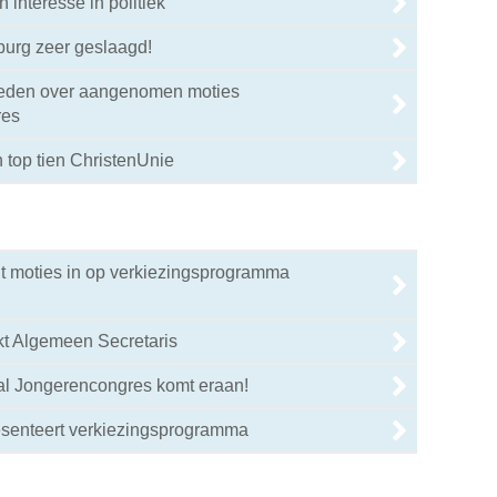
interesse in politiek'
burg zeer geslaagd!
reden over aangenomen moties
res
 top tien ChristenUnie
t moties in op verkiezingsprogramma
kt Algemeen Secretaris
aal Jongerencongres komt eraan!
3
esenteert verkiezingsprogramma