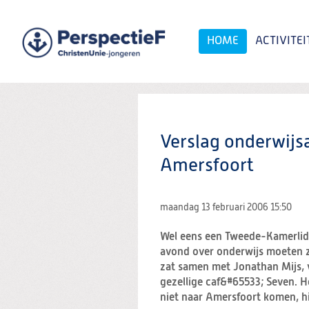
Spring
naar
Spring
HOME
ACTIVITEI
naar
de
inhoud
Spring
naar
het
Zoeken:
hoofdmenu
Verslag onderwijs
Amersfoort
maandag 13 februari 2006
15:50
Wel eens een Tweede-Kamerlid 
avond over onderwijs moeten z
zat samen met Jonathan Mijs, v
gezellige caf&#65533; Seven. 
niet naar Amersfoort komen, hi