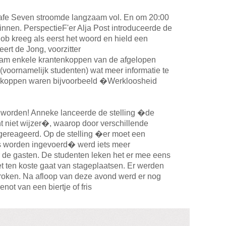
afe Seven stroomde langzaam vol. En om 20:00
nnen. PerspectieF'er Alja Post introduceerde de
lob kreeg als eerst het woord en hield een
eert de Jong, voorzitter
nam enkele krantenkoppen van de afgelopen
(voornamelijk studenten) wat meer informatie te
enkoppen waren bijvoorbeeld �Werkloosheid
 worden! Anneke lanceerde de stelling �de
 niet wijzer�, waarop door verschillende
 gereageerd. Op de stelling �er moet een
s worden ingevoerd� werd iets meer
 de gasten. De studenten leken het er mee eens
et ten koste gaat van stageplaatsen. Er werden
roken. Na afloop van deze avond werd er nog
enot van een biertje
of fris