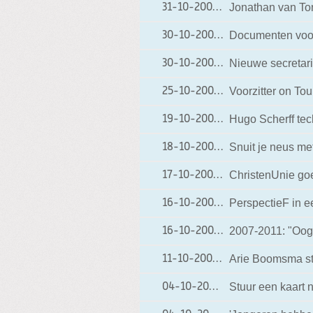
Jonathan van Ton
31-10-2006
31-10-2006 16:02
Documenten voor
30-10-2006
30-10-2006 20:13
Nieuwe secretar
30-10-2006
30-10-2006 10:39
Voorzitter on Tou
25-10-2006
25-10-2006 13:02
Hugo Scherff tec
19-10-2006
19-10-2006 10:03
Snuit je neus me
18-10-2006
18-10-2006 10:12
ChristenUnie go
17-10-2006
17-10-2006 10:16
PerspectieF in e
16-10-2006
16-10-2006 11:44
2007-2011: "Oog
16-10-2006
16-10-2006 10:12
Arie Boomsma st
11-10-2006
11-10-2006 20:49
Stuur een kaart 
04-10-2006
04-10-2006 21:04