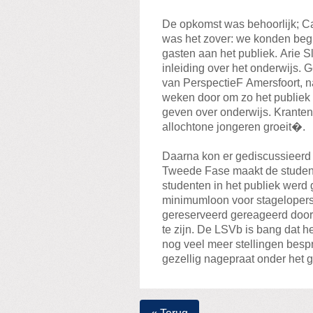
De opkomst was behoorlijk; C
was het zover: we konden begi
gasten aan het publiek. Arie S
inleiding over het onderwijs. G
van PerspectieF Amersfoort, 
weken door om zo het publiek 
geven over onderwijs. Krant
allochtone jongeren groeit�.
Daarna kon er gediscussieerd
Tweede Fase maakt de student
studenten in het publiek werd
minimumloon voor stageloper
gereserveerd gereageerd door
te zijn. De LSVb is bang dat h
nog veel meer stellingen besp
gezellig nagepraat onder het g