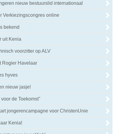
geren nieuw bestuurslid internationaal
 Verkiezingscongres online
is bekend
r uit Kenia
hnisch voorzitter op ALV
t Rogier Havelaar
es hyves
en nieuw jasje!
 voor de Toekomst"
art jongerencampagne voor ChristenUnie
naar Kenia!