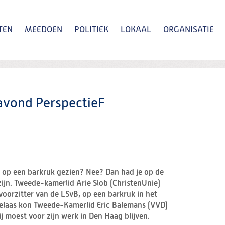
TEN
MEEDOEN
POLITIEK
LOKAAL
ORGANISATIE
Zoeken
avond PerspectieF
op een barkruk gezien? Nee? Dan had je op de
ijn. Tweede-kamerlid Arie Slob (ChristenUnie)
oorzitter van de LSvB, op een barkruk in het
Helaas kon Tweede-Kamerlid Eric Balemans (VVD)
j moest voor zijn werk in Den Haag blijven.