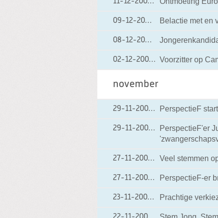
Ontmoeting Euro
11-12-2006
11-12-2006 15:18
Belactie met en 
09-12-2006
09-12-2006 15:28
Jongerenkandidat
08-12-2006
08-12-2006 11:53
Voorzitter op Ca
02-12-2006
02-12-2006 18:48
november
PerspectieF start
29-11-2006
29-11-2006 16:55
PerspectieF'er J
29-11-2006
29-11-2006 07:38
'zwangerschapsve
Veel stemmen op
27-11-2006
27-11-2006 18:20
PerspectieF-er 
27-11-2006
27-11-2006 08:12
Prachtige verkiez
23-11-2006
23-11-2006 15:57
Stem Jong, Stem
22-11-2006
22-11-2006 09:00