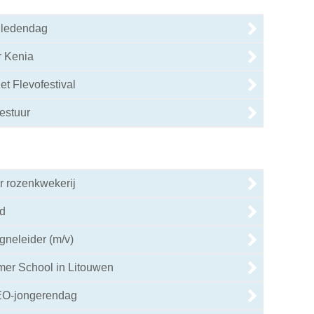
e ledendag
r Kenia
et Flevofestival
estuur
 rozenkwekerij
d
neleider (m/v)
er School in Litouwen
EO-jongerendag