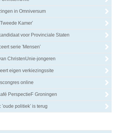
ezingen in Omniversum
 Tweede Kamer'
kandidaat voor Provinciale Staten
eert serie 'Mensen'
s van ChristenUnie-jongeren
eert eigen verkiezingssite
gscongres online
 café PerspectieF Groningen
oude politiek' is terug