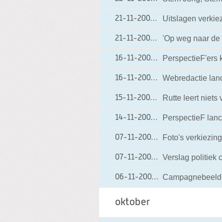
Uitslagen verki
21-11-2006
21-11-2006 15:55
'Op weg naar de
21-11-2006
21-11-2006 06:17
PerspectieF'ers 
16-11-2006
16-11-2006 18:00
Webredactie lanc
16-11-2006
16-11-2006 12:15
Rutte leert niet
15-11-2006
15-11-2006 00:02
PerspectieF lanc
14-11-2006
14-11-2006 13:46
Foto's verkiezin
07-11-2006
07-11-2006 20:01
Verslag politiek
07-11-2006
07-11-2006 07:11
Campagnebeeld: '
06-11-2006
06-11-2006 10:51
oktober