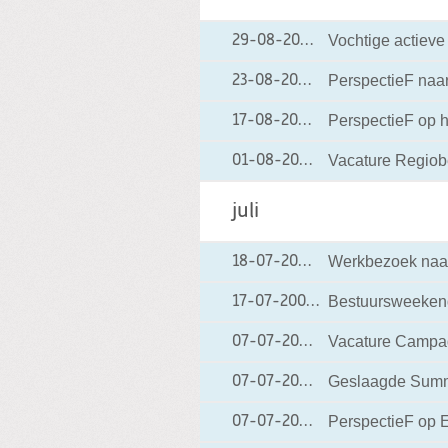
Vochtige actiev
29-08-2006
29-08-2006 11:56
PerspectieF naa
23-08-2006
23-08-2006 12:38
PerspectieF op h
17-08-2006
17-08-2006 17:38
Vacature Regiob
01-08-2006
01-08-2006 14:19
juli
Werkbezoek naar
18-07-2006
18-07-2006 13:06
Bestuursweeken
17-07-2006
17-07-2006 16:30
Vacature Campag
07-07-2006
07-07-2006 15:25
Geslaagde Summ
07-07-2006
07-07-2006 14:00
PerspectieF op 
07-07-2006
07-07-2006 13:56