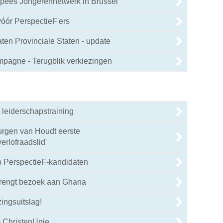
pees Jongerennetwerk in Brussel
vóór PerspectieF'ers
en Provinciale Staten - update
mpagne - Terugblik verkiezingen
 leiderschapstraining
urgen van Houdt eerste
rlofraadslid'
 PerspectieF-kandidaten
brengt bezoek aan Ghana
ingsuitslag!
 ChristenUnie