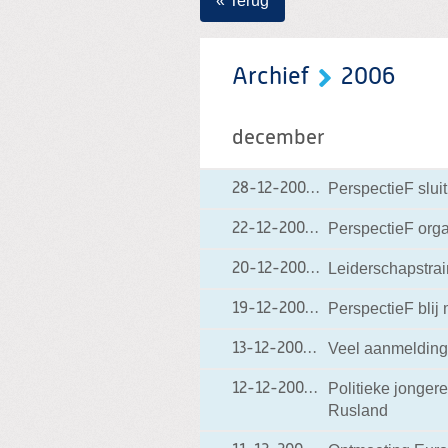
« Terug
Archief
2006
december
PerspectieF sluit
28-12-2006
28-12-2006 16:25
PerspectieF orga
22-12-2006
22-12-2006 16:07
Leiderschapstrai
20-12-2006
20-12-2006 15:04
PerspectieF blij
19-12-2006
19-12-2006 13:38
Veel aanmelding
13-12-2006
13-12-2006 15:38
Politieke jonger
12-12-2006
12-12-2006 09:12
Rusland