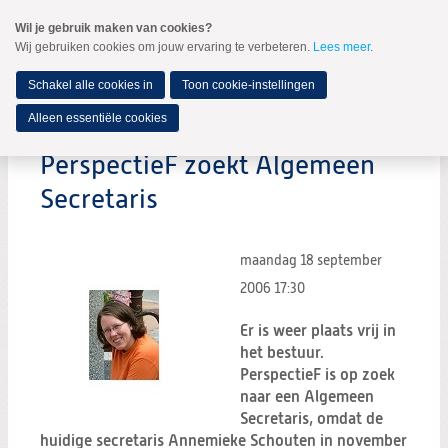
Spring
Wil je gebruik maken van cookies?
naar
Wij gebruiken cookies om jouw ervaring te verbeteren.
Lees meer
.
MENU
Spring
naar
de
Schakel alle cookies in
Toon cookie-instellingen
inhoud
Spring
Alleen essentiële cookies
naar
het
PerspectieF zoekt Algemeen
hoofdmenu
Secretaris
maandag 18 september
2006
17:30
Er is weer plaats vrij in
het bestuur.
PerspectieF is op zoek
naar een Algemeen
Secretaris, omdat de
huidige secretaris Annemieke Schouten in november