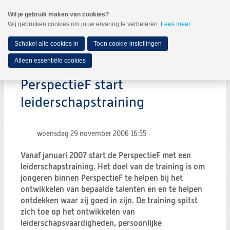
Spring
Wil je gebruik maken van cookies?
naar
Wij gebruiken cookies om jouw ervaring te verbeteren.
Lees meer
.
MENU
Spring
naar
de
Schakel alle cookies in
Toon cookie-instellingen
inhoud
Spring
Alleen essentiële cookies
naar
het
PerspectieF start
hoofdmenu
leiderschapstraining
woensdag 29 november 2006
16:55
Vanaf januari 2007 start de PerspectieF met een
leiderschapstraining. Het doel van de training is om
jongeren binnen PerspectieF te helpen bij het
ontwikkelen van bepaalde talenten en en te helpen
ontdekken waar zij goed in zijn. De training spitst
zich toe op het ontwikkelen van
leiderschapsvaardigheden, persoonlijke