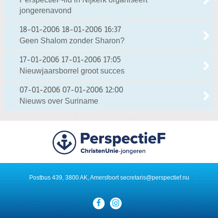
jongerenavond
18-01-2006
18-01-2006 16:37
Geen Shalom zonder Sharon?
17-01-2006
17-01-2006 17:05
Nieuwjaarsborrel groot succes
07-01-2006
07-01-2006 12:00
Nieuws over Suriname
Postbus 439, 3800 AK, Amersfoort
secretaris@perspectief.nu
Visit
our
social