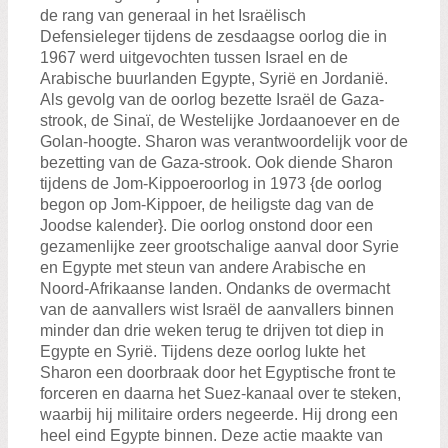
de rang van generaal in het Israëlisch
Defensieleger tijdens de zesdaagse oorlog die in
1967 werd uitgevochten tussen Israel en de
Arabische buurlanden Egypte, Syrië en Jordanië.
Als gevolg van de oorlog bezette Israël de Gaza-
strook, de Sinaï, de Westelijke Jordaanoever en de
Golan-hoogte. Sharon was verantwoordelijk voor de
bezetting van de Gaza-strook. Ook diende Sharon
tijdens de Jom-Kippoeroorlog in 1973 {de oorlog
begon op Jom-Kippoer, de heiligste dag van de
Joodse kalender}. Die oorlog onstond door een
gezamenlijke zeer grootschalige aanval door Syrie
en Egypte met steun van andere Arabische en
Noord-Afrikaanse landen. Ondanks de overmacht
van de aanvallers wist Israël de aanvallers binnen
minder dan drie weken terug te drijven tot diep in
Egypte en Syrië. Tijdens deze oorlog lukte het
Sharon een doorbraak door het Egyptische front te
forceren en daarna het Suez-kanaal over te steken,
waarbij hij militaire orders negeerde. Hij drong een
heel eind Egypte binnen. Deze actie maakte van