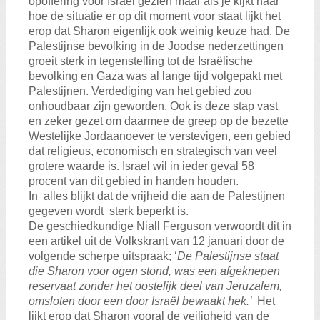
opoffering voor Israël gezien maar als je kijkt naar
hoe de situatie er op dit moment voor staat lijkt het
erop dat Sharon eigenlijk ook weinig keuze had. De
Palestijnse bevolking in de Joodse nederzettingen
groeit sterk in tegenstelling tot de Israëlische
bevolking en Gaza was al lange tijd volgepakt met
Palestijnen. Verdediging van het gebied zou
onhoudbaar zijn geworden. Ook is deze stap vast
en zeker gezet om daarmee de greep op de bezette
Westelijke Jordaanoever te verstevigen, een gebied
dat religieus, economisch en strategisch van veel
grotere waarde is. Israel wil in ieder geval 58
procent van dit gebied in handen houden.
In alles blijkt dat de vrijheid die aan de Palestijnen
gegeven wordt sterk beperkt is.
De geschiedkundige Niall Ferguson verwoordt dit in
een artikel uit de Volkskrant van 12 januari door de
volgende scherpe uitspraak; ‘
De Palestijnse staat
die Sharon voor ogen stond, was een afgeknepen
reservaat zonder het oostelijk deel van Jeruzalem,
omsloten door een door Israël bewaakt hek.’
Het
lijkt erop dat Sharon vooral de veiligheid van de