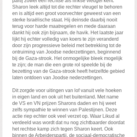
partij zowel een rechtse als linkse vleugel kent.
Sharon leek altijd tot die rechter vleugel te behoren
en is altijd een groot voorvechter geweest van een
sterke Israëlische staat. Hij deinsde daarbij nooit
terug voor harde maatregelen en mede daaraan
dankt hij ook zijn bijnaam, de havik. Het laatste jaar
lijkt hij echter volledig van koers te zijn veranderd
door zijn progressieve beleid met betrekking tot de
ontruiming van Joodse nederzettingen, beginnend
bij de Gaza-strook. Het onmogelijke bleek mogelijk
te zijn; de man die een grote rol speelde bij de
bezetting van de Gaza-strook heeft hetzelfde gebied
laten ontdoen van Joodse nederzettingen.
Dit zorgde voor uitingen van lof vanuit vele hoeken
in eigen land en ook uit het buitenland. Met name
de VS en VN prijzen Sharons daden en hij weet
zelfs sympathie te winnen van Palestijnen. Deze
actie riep echter ook veel verzet op. Waar Likud al
verdeeld was wordt dat nu nog zichtbaarder doordat
het rechtse kamp zich tegen Sharon keert. Ook
binnen de Arbeiderspartij, de sociaal-democratische