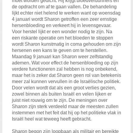
moet worden gedicht. Hij krijgt bloedverdunners en
Zoeken:
de opdracht om af te gaan vallen. De behandeling
Zoeken
lijkt echter niet helend te werken want op woensdag
4 januari wordt Sharon getroffen een zeer ernstige
hersenbloeding en verkeert hij in levensgevaar.
Voor herstel lijkt er een wonder nodig te zijn. Na
een riskante operatie om het bloeden te stoppen
wordt Sharon kunstmatig in coma gehouden om zijn
hersenen een kans te geven om te herstellen.
Maandag 9 januari kan Sharon weer zelfstandig
ademen. Wat voor effect de hersenbloeding op zijn
verdere functioneren zal hebben is nog onbekend,
maar het is zeker dat Sharon geen rol van betekenis
meer zal kunnen vervullen in de Israëlische politiek.
Door velen wordt dat als een groot verlies gezien,
zowel binnen als buiten Israël en velen lijken er
juist niet rouwig om te zijn. De meningen over
Sharon zijn sterk verdeeld maar de meesten zullen
instemmen met het feit dat hij op het politieke vlak in
Israël heel wat teweeg heeft gebracht.
Sharon begon zijn loopbaan als militair en bereikte