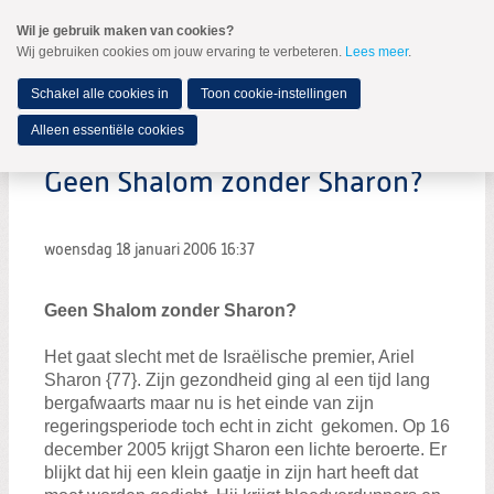
Spring
Wil je gebruik maken van cookies?
naar
Wij gebruiken cookies om jouw ervaring te verbeteren.
Lees meer
.
MENU
Spring
naar
de
Schakel alle cookies in
Toon cookie-instellingen
inhoud
Spring
Alleen essentiële cookies
naar
het
Geen Shalom zonder Sharon?
hoofdmenu
woensdag 18 januari 2006
16:37
Geen Shalom zonder Sharon?
Het gaat slecht met de Israëlische premier, Ariel
Sharon {77}. Zijn gezondheid ging al een tijd lang
bergafwaarts maar nu is het einde van zijn
regeringsperiode toch echt in zicht gekomen. Op 16
december 2005 krijgt Sharon een lichte beroerte. Er
blijkt dat hij een klein gaatje in zijn hart heeft dat