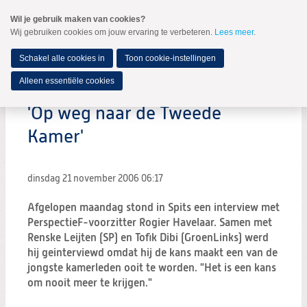
Spring
Wil je gebruik maken van cookies?
naar
Wij gebruiken cookies om jouw ervaring te verbeteren.
Lees meer
.
MENU
Spring
naar
de
Schakel alle cookies in
Toon cookie-instellingen
inhoud
Spring
Alleen essentiële cookies
naar
het
'Op weg naar de Tweede
hoofdmenu
Kamer'
dinsdag 21 november 2006
06:17
Afgelopen maandag stond in Spits een interview met
PerspectieF-voorzitter Rogier Havelaar. Samen met
Renske Leijten (SP) en Tofik Dibi (GroenLinks) werd
hij geinterviewd omdat hij de kans maakt een van de
jongste kamerleden ooit te worden. "Het is een kans
om nooit meer te krijgen."