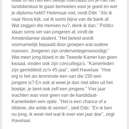
Maar is het niet een beetje overhaast om je met het
landsbestuur te gaan bemoeien voor je goed en wel
je diploma hebt? Helemaal niet, vindt Dibi. "Als ik
naar Nova kijk, val ik soms bijna van de bank af.
Wat zeggen die mensen nu?, denk ik dan.'' Politici
staan soms ver van jongeren af, vindt de
Amsterdamse student. "Het beleid wordt
voornamelijk bepaald door groepen wat oudere
mannen. Jongeren zijn ondervertegenwoordigt.''
Wat meer jong bloed in de Tweede Kamer kan geen
kwaad, vinden ook zijn concullega's. "Kamerleden
zijn gemiddeld zo'n 45 jaar'', stelt Havelaar. "Hoe
erg is het als tenminste een van die 150 een
jongere is? En ook al weet je dan niet alles uit het
boekje, je bent ook zelf een jongere.'' Vier jaar
wachten was voor geen van de kandidaat-
Kamerleden een optie. "Het is een chance of a
lifetime, die wilde ik nemen'', stelt Dibi. "En ik ben
nu jong, ik weet niet wat ik over vier jaar doe'', zegt
Havelaar.