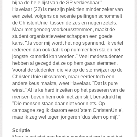
bijna de hele lijst van de SP verkiesbaar.''
Havelaar (22) is met zijn plek tien minder zeker van
een zetel, volgens de recente peilingen schommelt
de ChristenUnie tussen de zes en negen zetels.
Maar met genoeg voorkeursstemmen, maakt de
student organisatiewetenschappen een goede
kans. "Ja voor mij wordt het nog spannend. Ik vertel
iedereen dan ook dat ik op nummer tien sta en het
jongste kamerlid kan worden.'' Veel medestudenten
hebben al gezegd dat ze op hem gaan stemmen.
Vooral de studenten die via op de stemwijzer op de
ChristenUnie uitkwamen, maar eerder toch een
andere keus maakte, weet Havelaar. "Dat is pure
winst.'' Al is keihard inzetten op het passeren van de
mensen boven hem ook niet zijn stijl, benadrukt hij.
"Die mensen staan daar niet voor niets. Op
campagne zeg ik daarom eerst 'stem ChristenUnie',
maar ik zeg wel tegen jongeren 'dus stem op mij'.''
Scriptie