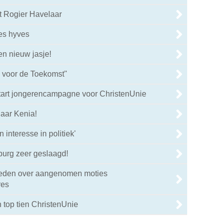
t Rogier Havelaar
es hyves
en nieuw jasje!
 voor de Toekomst"
art jongerencampagne voor ChristenUnie
naar Kenia!
interesse in politiek'
burg zeer geslaagd!
reden over aangenomen moties
res
 top tien ChristenUnie