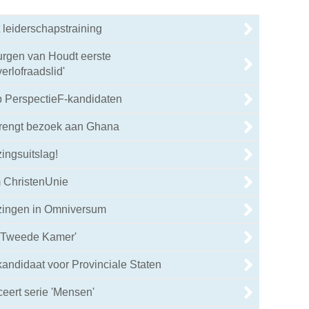
 leiderschapstraining
urgen van Houdt eerste
rlofraadslid'
 PerspectieF-kandidaten
brengt bezoek aan Ghana
ingsuitslag!
 ChristenUnie
ezingen in Omniversum
 Tweede Kamer'
kandidaat voor Provinciale Staten
eert serie 'Mensen'