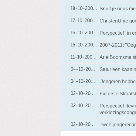
Snuit je neus me
18-10-2006
18-10-2006 10:12
ChristenUnie go
17-10-2006
17-10-2006 10:16
PerspectieF in e
16-10-2006
16-10-2006 11:44
2007-2011: "Oog
16-10-2006
16-10-2006 10:12
Arie Boomsma st
11-10-2006
11-10-2006 20:49
Stuur een kaart 
04-10-2006
04-10-2006 21:04
'Jongeren hebben 
04-10-2006
04-10-2006 10:57
Excursie Straats
02-10-2006
02-10-2006 22:39
PerspectieF tev
02-10-2006
02-10-2006 09:15
verkiezingscong
Twee jongeren in
02-10-2006
02-10-2006 09:11