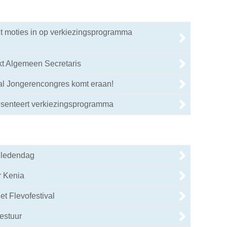
t moties in op verkiezingsprogramma
kt Algemeen Secretaris
aal Jongerencongres komt eraan!
3
esenteert verkiezingsprogramma
e ledendag
r Kenia
et Flevofestival
estuur