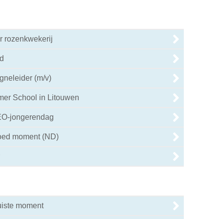
 rozenkwekerij
d
neleider (m/v)
er School in Litouwen
EO-jongerendag
goed moment (ND)
juiste moment
8