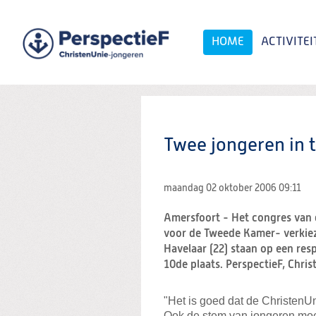
Spring
naar
Spring
HOME
ACTIVITEI
naar
de
inhoud
Spring
naar
het
Zoeken:
hoofdmenu
Twee jongeren in t
maandag 02 oktober 2006
09:11
Amersfoort - Het congres van d
voor de Tweede Kamer- verkiez
Havelaar (22) staan op een resp
10de plaats. PerspectieF, Chris
"Het is goed dat de ChristenUn
Ook de stem van jongeren moet