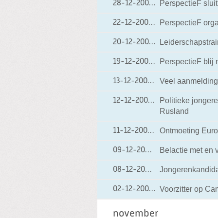
PerspectieF sluit
28-12-2006
28-12-2006 16:25
PerspectieF orga
22-12-2006
22-12-2006 16:07
Leiderschapstrai
20-12-2006
20-12-2006 15:04
PerspectieF blij
19-12-2006
19-12-2006 13:38
Veel aanmelding
13-12-2006
13-12-2006 15:38
Politieke jonger
12-12-2006
12-12-2006 09:12
Rusland
Ontmoeting Euro
11-12-2006
11-12-2006 15:18
Belactie met en 
09-12-2006
09-12-2006 15:28
Jongerenkandidat
08-12-2006
08-12-2006 11:53
Voorzitter op Ca
02-12-2006
02-12-2006 18:48
november