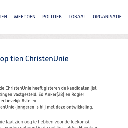
TEN
MEEDOEN
POLITIEK
LOKAAL
ORGANISATIE
Zoeken
op tien ChristenUnie
e ChristenUnie heeft gisteren de kandidatenlijst
ingen vastgesteld. Ed Anker(28) en Rogier
ectievelijk 8ste en
tenUnie-jongeren is blij met deze ontwikkeling.
ie laat zien oog te hebben voor de toekomst.
 worden gehoord in de politiek" aldus Havelaar.