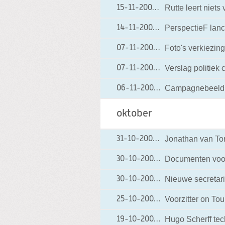
Rutte leert niet
15-11-2006
15-11-2006 00:02
PerspectieF lanc
14-11-2006
14-11-2006 13:46
Foto's verkiezin
07-11-2006
07-11-2006 20:01
Verslag politiek
07-11-2006
07-11-2006 07:11
Campagnebeeld: '
06-11-2006
06-11-2006 10:51
oktober
Jonathan van Ton
31-10-2006
31-10-2006 16:02
Documenten voor
30-10-2006
30-10-2006 20:13
Nieuwe secretar
30-10-2006
30-10-2006 10:39
Voorzitter on Tou
25-10-2006
25-10-2006 13:02
Hugo Scherff tec
19-10-2006
19-10-2006 10:03