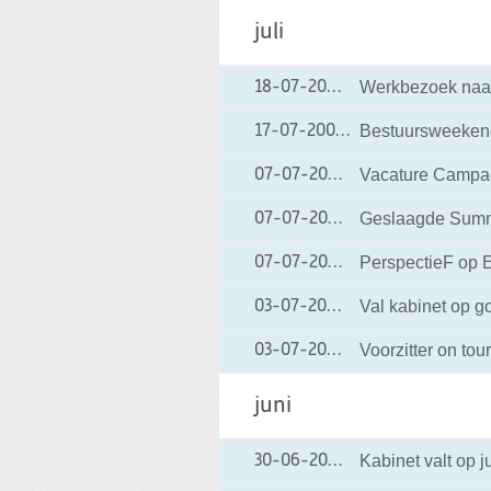
juli
Werkbezoek naar
18-07-2006
18-07-2006 13:06
Bestuursweeken
17-07-2006
17-07-2006 16:30
Vacature Campag
07-07-2006
07-07-2006 15:25
Geslaagde Summ
07-07-2006
07-07-2006 14:00
PerspectieF op 
07-07-2006
07-07-2006 13:56
Val kabinet op 
03-07-2006
03-07-2006 16:43
Voorzitter on tour
03-07-2006
03-07-2006 16:08
juni
Kabinet valt op 
30-06-2006
30-06-2006 00:5