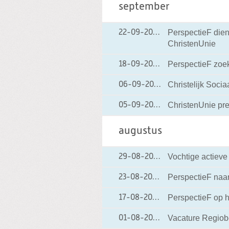
september
PerspectieF dien
22-09-2006
22-09-2006 12:56
ChristenUnie
PerspectieF zoe
18-09-2006
18-09-2006 17:30
Christelijk Soci
06-09-2006
06-09-2006 15:4
ChristenUnie pr
05-09-2006
05-09-2006 15:56
augustus
Vochtige actiev
29-08-2006
29-08-2006 11:56
PerspectieF naa
23-08-2006
23-08-2006 12:38
PerspectieF op h
17-08-2006
17-08-2006 17:38
Vacature Regiob
01-08-2006
01-08-2006 14:19