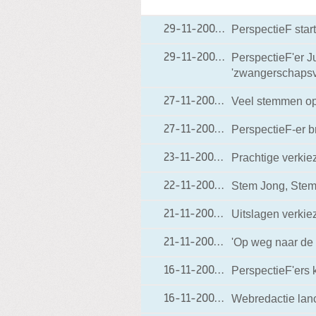
PerspectieF start
29-11-2006
29-11-2006 16:55
PerspectieF'er J
29-11-2006
29-11-2006 07:38
'zwangerschapsve
Veel stemmen op
27-11-2006
27-11-2006 18:20
PerspectieF-er 
27-11-2006
27-11-2006 08:12
Prachtige verkiez
23-11-2006
23-11-2006 15:57
Stem Jong, Stem
22-11-2006
22-11-2006 09:00
Uitslagen verki
21-11-2006
21-11-2006 15:55
'Op weg naar de
21-11-2006
21-11-2006 06:17
PerspectieF'ers 
16-11-2006
16-11-2006 18:00
Webredactie lanc
16-11-2006
16-11-2006 12:15