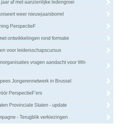
 jaar af met aanzienlijke ledengroei
niseert weer nieuwjaarsborrel
ning PerspectieF
 met ontwikkelingen rond formatie
en voor leidersschapscursus
enorganisaties vragen aandacht voor Wit-
pees Jongerennetwerk in Brussel
vóór PerspectieF'ers
en Provinciale Staten - update
mpagne - Terugblik verkiezingen