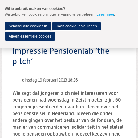
Spring
Wil je gebruik maken van cookies?
naar
Wij gebruiken cookies om jouw ervaring te verbeteren.
Lees meer
.
MENU
Spring
naar
de
Schakel alle cookies in
Toon cookie-instellingen
inhoud
Spring
Alleen essentiële cookies
naar
het
Impressie Pensioenlab ‘the
hoofdmenu
pitch’
dinsdag 19 februari 2013
18:26
Wie zegt dat jongeren zich niet interesseren voor
pensioenen had woensdag in Zeist moeten zijn. 60
jongeren presenteerden daar hun ideeën over het
pensioenstelsel in Nederland. Ideeën die onder
andere gingen over het bestuur van de fondsen, de
manier van communiceren, solidariteit in het stelsel,
hoe je pensioen opbouwt en hoeveel keuzevrijheid