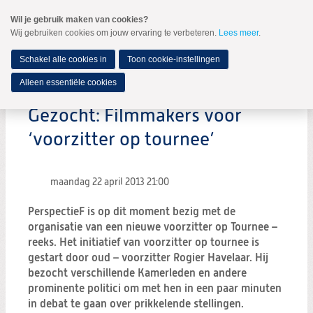
Spring
Wil je gebruik maken van cookies?
naar
Wij gebruiken cookies om jouw ervaring te verbeteren.
Lees meer
.
MENU
Spring
naar
de
Schakel alle cookies in
Toon cookie-instellingen
inhoud
Spring
Alleen essentiële cookies
naar
het
Gezocht: Filmmakers voor
hoofdmenu
‘voorzitter op tournee’
maandag 22 april 2013
21:00
PerspectieF is op dit moment bezig met de
organisatie van een nieuwe voorzitter op Tournee –
reeks. Het initiatief van voorzitter op tournee is
gestart door oud – voorzitter Rogier Havelaar. Hij
bezocht verschillende Kamerleden en andere
prominente politici om met hen in een paar minuten
in debat te gaan over prikkelende stellingen.