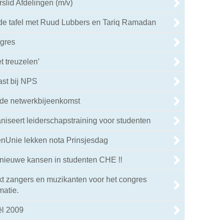
slid Afdelingen (m/v)
de tafel met Ruud Lubbers en Tariq Ramadan
gres
t treuzelen’
ast bij NPS
 de netwerkbijeenkomst
niseert leiderschapstraining voor studenten
enUnie lekken nota Prinsjesdag
 nieuwe kansen in studenten CHE !!
t zangers en muzikanten voor het congres
matie.
ël 2009