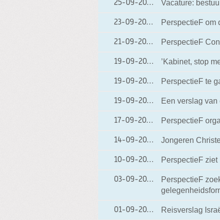
Vacature: bestuur
25-09-2009
25-09-2009 17:06
PerspectieF om 
23-09-2009
23-09-2009 15:40
PerspectieF Con
21-09-2009
21-09-2009 15:27
’Kabinet, stop me
19-09-2009
19-09-2009 22:20
PerspectieF te g
19-09-2009
19-09-2009 20:12
Een verslag van
19-09-2009
19-09-2009 16:23
PerspectieF orga
17-09-2009
17-09-2009 15:27
Jongeren Christ
14-09-2009
14-09-2009 08:15
PerspectieF ziet
10-09-2009
10-09-2009 21:06
PerspectieF zoek
03-09-2009
03-09-2009 18:16
gelegenheidsfor
Reisverslag Isra
01-09-2009
01-09-2009 17:27