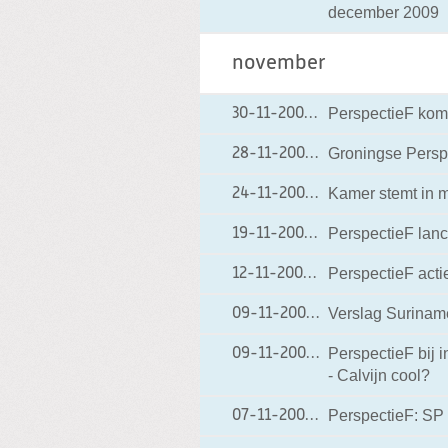
december 2009
november
PerspectieF komt
30-11-2009
30-11-2009 09:57
Groningse Perspe
28-11-2009
28-11-2009 14:41
Kamer stemt in m
24-11-2009
24-11-2009 19:21
PerspectieF lanc
19-11-2009
19-11-2009 07:23
PerspectieF act
12-11-2009
12-11-2009 19:46
Verslag Surinam
09-11-2009
09-11-2009 22:12
PerspectieF bij 
09-11-2009
09-11-2009 07:48
- Calvijn cool?
PerspectieF: SP 
07-11-2009
07-11-2009 12:15