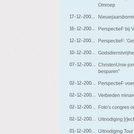
Omroep
Nieuwjaarsborre
17-12-2009
17-12-2009 18:19
PerspectieF bij
16-12-2009
16-12-2009 09:25
PerspectieF: 'Ge
12-12-2009
12-12-2009 13:53
Godsdienstvrijhe
10-12-2009
10-12-2009 17:37
ChristenUnie-jo
07-12-2009
07-12-2009 19:18
besparen”
PerspectieF voer
02-12-2009
02-12-2009 20:00
Verbieden minar
02-12-2009
02-12-2009 19:36
Foto's congres o
02-12-2009
02-12-2009 17:00
Uitnodiging [r]e
02-12-2009
02-12-2009 15:49
Uitnodiging Tou
01-12-2009
01-12-2009 19:10