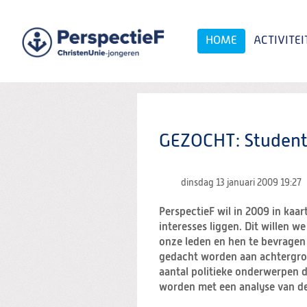
Spring
naar
Spring
HOME
ACTIVITEI
naar
de
inhoud
Spring
naar
het
Zoeken:
hoofdmenu
GEZOCHT: Studen
dinsdag 13 januari 2009
19:27
PerspectieF wil in 2009 in kaa
interesses liggen. Dit willen 
onze leden en hen te bevragen
gedacht worden aan achtergro
aantal politieke onderwerpen d
worden met een analyse van d