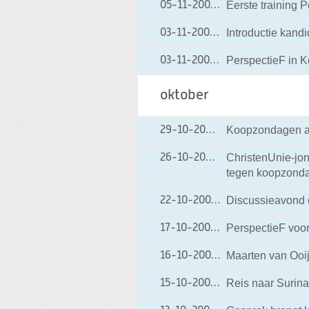
Eerste training 
05-11-2009
05-11-2009 18:56
Introductie kandi
03-11-2009
03-11-2009 19:18
PerspectieF in 
03-11-2009
03-11-2009 08:47
oktober
Koopzondagen ac
29-10-2009
29-10-2009 19:34
ChristenUnie-jon
26-10-2009
26-10-2009 19:09
tegen koopzond
Discussieavond o
22-10-2009
22-10-2009 12:08
PerspectieF voor
17-10-2009
17-10-2009 14:22
Maarten van Ooi
16-10-2009
16-10-2009 21:41
Reis naar Surin
15-10-2009
15-10-2009 18:30