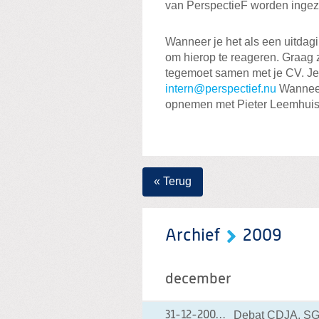
van PerspectieF worden ingez
Wanneer je het als een uitdagi
om hierop te reageren. Graag z
tegemoet samen met je CV. Je 
intern@perspectief.nu
Wanneer 
opnemen met Pieter Leemhuis
« Terug
Archief
2009
december
Debat CDJA, SGP
31-12-2009
31-12-2009 10:52