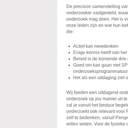
De precieze samenstelling va
onderzoeker vastgesteld, waar
onderzoek mag doen. Het is vo
onze leden zijn en wat hun be
die:
Actief kan meedenken
Enige kennis heeft van het
Bereid is de komende drie 
Goed om kan gaan met SPSS
onderzoeksprogrammatuur
Het als een uitdaging ziet
Wij bieden een uitdagend onder
onderzoek op jou manier uit t
zal je vanuit het bestuur begel
onderzoekt ook relevant voor P
zelf te bedenken, vanuit Pers
willen weten. Voor de fysiek