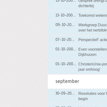
Gesprek brengt l
13-10-2009
13-10-2009 14:56
dichterbij
Toekomst wetensc
13-10-2009
13-10-2009 07:56
Werkgroep Duurz
09-10-2009
09-10-2009 17:17
over het nertsfo
PerspectieF acti
07-10-2009
07-10-2009 18:14
Even voorstelle
01-10-2009
01-10-2009 17:40
Dijkhuizen
ChristenUnie-jo
01-10-2009
01-10-2009 17:02
jaar omhoog’
september
Resoluties voor 
30-09-2009
30-09-2009 15:38
begin