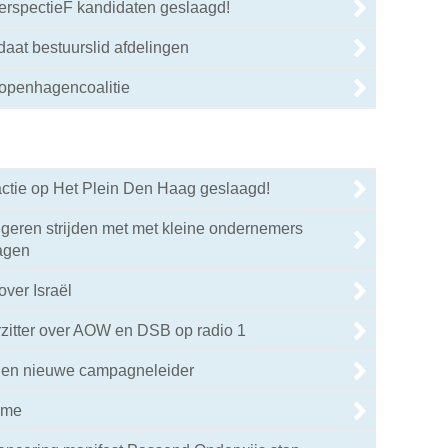
PerspectieF kandidaten geslaagd!
daat bestuurslid afdelingen
Kopenhagencoalitie
tie op Het Plein Den Haag geslaagd!
geren strijden met met kleine ondernemers
agen
ver Israël
zitter over AOW en DSB op radio 1
jen nieuwe campagneleider
ame