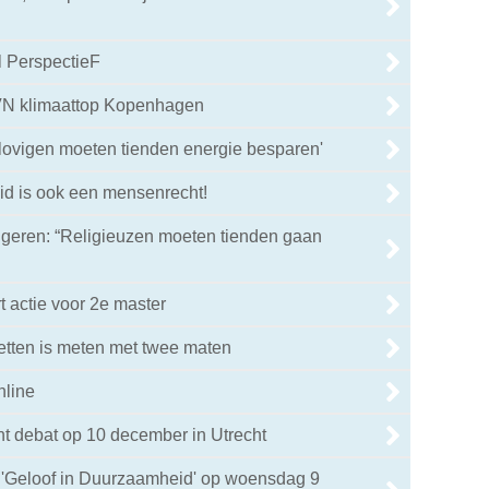
l PerspectieF
 VN klimaattop Kopenhagen
lovigen moeten tienden energie besparen'
id is ook een mensenrecht!
ngeren: “Religieuzen moeten tienden gaan
t actie voor 2e master
etten is meten met twee maten
nline
cht debat op 10 december in Utrecht
r 'Geloof in Duurzaamheid' op woensdag 9