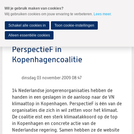
Spring
Wil je gebruik maken van cookies?
naar
Wij gebruiken cookies om jouw ervaring te verbeteren.
Lees meer
.
MENU
Spring
naar
de
Schakel alle cookies in
Toon cookie-instellingen
inhoud
Spring
Alleen essentiële cookies
naar
het
PerspectieF in
hoofdmenu
Kopenhagencoalitie
dinsdag 03 november 2009
08:47
14 Nederlandse jongerenorganisaties hebben de
handen in een geslagen in de aanloop naar de VN
klimaattop in Kopenhagen. PerspectieF is één van de
organisaties die zich in wil zetten voor het klimaat.
De coalitie eist een sterk klimaatakkoord op de top
in Kopenhagen en concrete actie van de
Nederlandse regering. Samen hebben ze de website