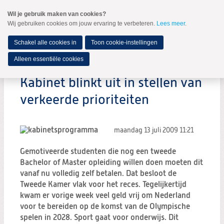
Spring
Wil je gebruik maken van cookies?
naar
Wij gebruiken cookies om jouw ervaring te verbeteren.
Lees meer
.
MENU
Spring
naar
de
Schakel alle cookies in
Toon cookie-instellingen
inhoud
Spring
Alleen essentiële cookies
naar
het
Kabinet blinkt uit in stellen van
hoofdmenu
verkeerde prioriteiten
maandag 13 juli 2009
11:21
Gemotiveerde studenten die nog een tweede
Bachelor of Master opleiding willen doen moeten dit
vanaf nu volledig zelf betalen. Dat besloot de
Tweede Kamer vlak voor het reces. Tegelijkertijd
kwam er vorige week veel geld vrij om Nederland
voor te bereiden op de komst van de Olympische
spelen in 2028. Sport gaat voor onderwijs. Dit