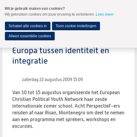
Spring
Wil je gebruik maken van cookies?
naar
Wij gebruiken cookies om jouw ervaring te verbeteren.
Lees meer
.
MENU
Spring
naar
de
Schakel alle cookies in
Toon cookie-instellingen
inhoud
Spring
Alleen essentiële cookies
naar
het
Europa tussen identiteit en
hoofdmenu
integratie
zaterdag 22 augustus 2009
15:09
Van 10 tot 15 augustus organiseerde het European
Christian Political Youth Network haar zesde
internationale zomer school. Acht PerspectieF-ers
reisden af naar Risan, Montenegro om deel te nemen
aan een programma met sprekers, workshops en
excursies.