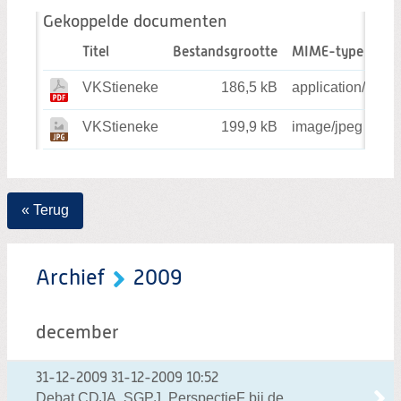
Zoeken:
Zoeken
Gekoppelde documenten
Titel
Bestandsgrootte
MIME-type
VKStieneke
186,5 kB
application/pdf
VKStieneke
199,9 kB
image/jpeg
« Terug
Archief
2009
december
31-12-2009
31-12-2009 10:52
Debat CDJA, SGPJ, PerspectieF bij de