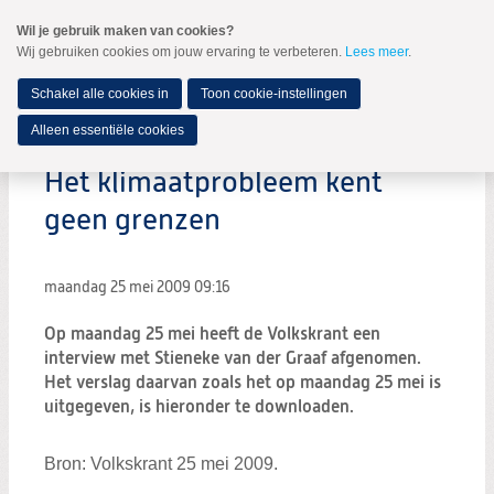
Spring
Wil je gebruik maken van cookies?
naar
Wij gebruiken cookies om jouw ervaring te verbeteren.
Lees meer
.
MENU
Spring
naar
de
Schakel alle cookies in
Toon cookie-instellingen
inhoud
Spring
Alleen essentiële cookies
naar
het
Het klimaatprobleem kent
hoofdmenu
geen grenzen
maandag 25 mei 2009
09:16
Op maandag 25 mei heeft de Volkskrant een
interview met Stieneke van der Graaf afgenomen.
Het verslag daarvan zoals het op maandag 25 mei is
uitgegeven, is hieronder te downloaden.
Bron: Volkskrant 25 mei 2009.