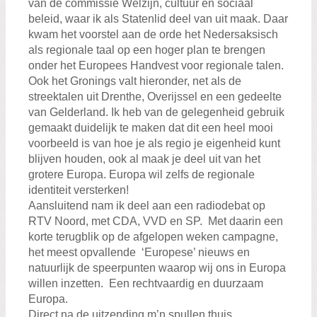
van de commissie Welzijn, cultuur en sociaal
Zoeken:
Zoeken
beleid, waar ik als Statenlid deel van uit maak. Daar
kwam het voorstel aan de orde het Nedersaksisch
als regionale taal op een hoger plan te brengen
onder het Europees Handvest voor regionale talen.
Ook het Gronings valt hieronder, net als de
streektalen uit Drenthe, Overijssel en een gedeelte
van Gelderland. Ik heb van de gelegenheid gebruik
gemaakt duidelijk te maken dat dit een heel mooi
voorbeeld is van hoe je als regio je eigenheid kunt
blijven houden, ook al maak je deel uit van het
grotere Europa. Europa wil zelfs de regionale
identiteit versterken!
Aansluitend nam ik deel aan een radiodebat op
RTV Noord, met CDA, VVD en SP. Met daarin een
korte terugblik op de afgelopen weken campagne,
het meest opvallende ‘Europese’ nieuws en
natuurlijk de speerpunten waarop wij ons in Europa
willen inzetten. Een rechtvaardig en duurzaam
Europa.
Direct na de uitzending m’n spullen thuis