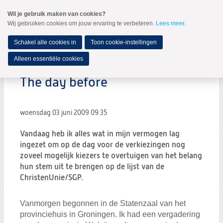
Spring
Wil je gebruik maken van cookies?
naar
Wij gebruiken cookies om jouw ervaring te verbeteren.
Lees meer
.
MENU
Spring
naar
de
Schakel alle cookies in
Toon cookie-instellingen
inhoud
Spring
Alleen essentiële cookies
naar
het
The day before
hoofdmenu
woensdag 03 juni 2009
09:35
Vandaag heb ik alles wat in mijn vermogen lag
ingezet om op de dag voor de verkiezingen nog
zoveel mogelijk kiezers te overtuigen van het belang
hun stem uit te brengen op de lijst van de
ChristenUnie/SGP.
Vanmorgen begonnen in de Statenzaal van het
provinciehuis in Groningen. Ik had een vergadering