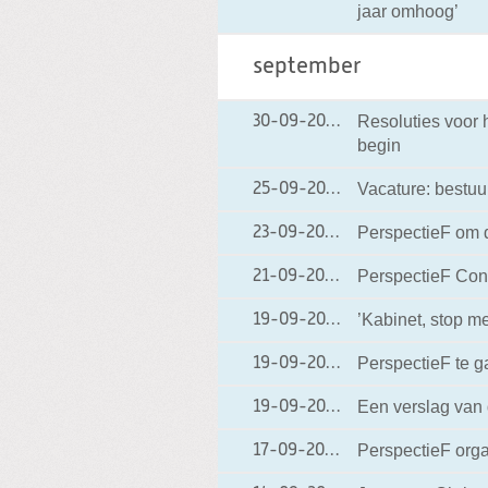
jaar omhoog’
september
Resoluties voor 
30-09-2009
30-09-2009 15:38
begin
Vacature: bestuur
25-09-2009
25-09-2009 17:06
PerspectieF om 
23-09-2009
23-09-2009 15:40
PerspectieF Con
21-09-2009
21-09-2009 15:27
’Kabinet, stop me
19-09-2009
19-09-2009 22:20
PerspectieF te g
19-09-2009
19-09-2009 20:12
Een verslag van
19-09-2009
19-09-2009 16:23
PerspectieF orga
17-09-2009
17-09-2009 15:27