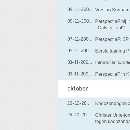
Verslag Surinam
09-11-2009
09-11-2009 22:12
PerspectieF bij 
09-11-2009
09-11-2009 07:48
- Calvijn cool?
PerspectieF: SP 
07-11-2009
07-11-2009 12:15
Eerste training 
05-11-2009
05-11-2009 18:56
Introductie kandi
03-11-2009
03-11-2009 19:18
PerspectieF in 
03-11-2009
03-11-2009 08:47
oktober
Koopzondagen ac
29-10-2009
29-10-2009 19:34
ChristenUnie-jon
26-10-2009
26-10-2009 19:09
tegen koopzond