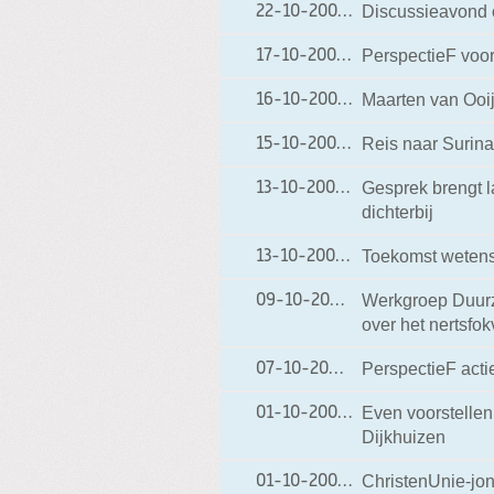
Discussieavond o
22-10-2009
22-10-2009 12:08
PerspectieF voor
17-10-2009
17-10-2009 14:22
Maarten van Ooi
16-10-2009
16-10-2009 21:41
Reis naar Surin
15-10-2009
15-10-2009 18:30
Gesprek brengt l
13-10-2009
13-10-2009 14:56
dichterbij
Toekomst wetensc
13-10-2009
13-10-2009 07:56
Werkgroep Duurz
09-10-2009
09-10-2009 17:17
over het nertsfo
PerspectieF acti
07-10-2009
07-10-2009 18:14
Even voorstelle
01-10-2009
01-10-2009 17:40
Dijkhuizen
ChristenUnie-jo
01-10-2009
01-10-2009 17:02