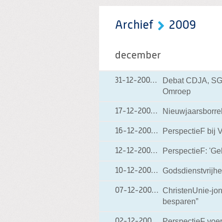
Archief
2009
december
Debat CDJA, SGP
31-12-2009
31-12-2009 10:52
Omroep
Nieuwjaarsborre
17-12-2009
17-12-2009 18:19
PerspectieF bij
16-12-2009
16-12-2009 09:25
PerspectieF: 'Ge
12-12-2009
12-12-2009 13:53
Godsdienstvrijhe
10-12-2009
10-12-2009 17:37
ChristenUnie-jo
07-12-2009
07-12-2009 19:18
besparen”
PerspectieF voer
02-12-2009
02-12-2009 20:00