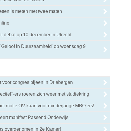
etten is meten met twee maten
nline
cht debat op 10 december in Utrecht
r 'Geloof in Duurzaamheid' op woensdag 9
 voor congres bijeen in Driebergen
ctieF-ers roeren zich weer met studiekring
et motie OV-kaart voor minderjarige MBO'ers!
eert manifest Passend Onderwijs.
ies overgenomen in 2e Kamer!