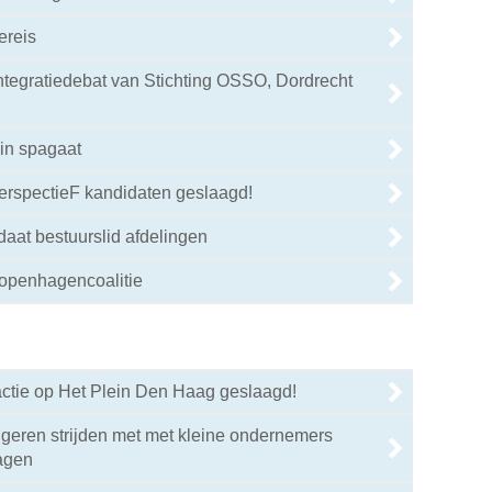
ereis
integratiedebat van Stichting OSSO, Dordrecht
in spagaat
PerspectieF kandidaten geslaagd!
daat bestuurslid afdelingen
Kopenhagencoalitie
tie op Het Plein Den Haag geslaagd!
geren strijden met met kleine ondernemers
agen