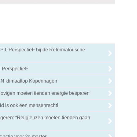
J, PerspectieF bij de Reformatorische
l PerspectieF
 VN klimaattop Kopenhagen
lovigen moeten tienden energie besparen'
id is ook een mensenrecht!
ngeren: “Religieuzen moeten tienden gaan
t actie voor 2e master