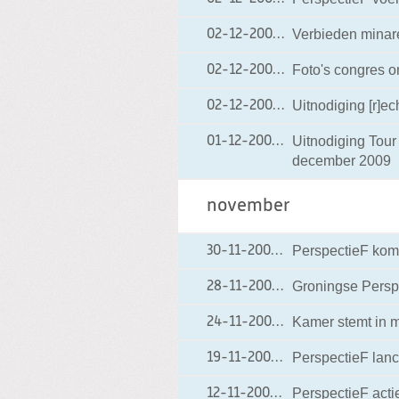
Verbieden minar
02-12-2009
02-12-2009 19:36
Foto's congres o
02-12-2009
02-12-2009 17:00
Uitnodiging [r]e
02-12-2009
02-12-2009 15:49
Uitnodiging Tou
01-12-2009
01-12-2009 19:10
december 2009
november
PerspectieF komt
30-11-2009
30-11-2009 09:57
Groningse Perspe
28-11-2009
28-11-2009 14:41
Kamer stemt in m
24-11-2009
24-11-2009 19:21
PerspectieF lanc
19-11-2009
19-11-2009 07:23
PerspectieF act
12-11-2009
12-11-2009 19:46