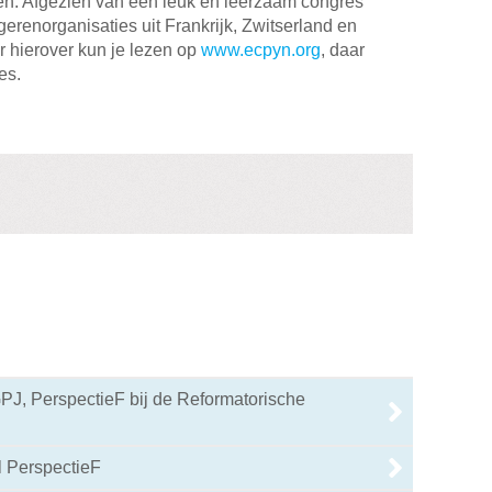
en. Afgezien van een leuk en leerzaam congres
erenorganisaties uit Frankrijk, Zwitserland en
 hierover kun je lezen op
www.ecpyn.org
, daar
es.
J, PerspectieF bij de Reformatorische
l PerspectieF