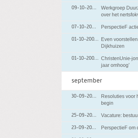
Werkgroep Duurz
09-10-2009
09-10-2009 17:17
over het nertsfo
PerspectieF acti
07-10-2009
07-10-2009 18:14
Even voorstelle
01-10-2009
01-10-2009 17:40
Dijkhuizen
ChristenUnie-jo
01-10-2009
01-10-2009 17:02
jaar omhoog’
september
Resoluties voor 
30-09-2009
30-09-2009 15:38
begin
Vacature: bestuur
25-09-2009
25-09-2009 17:06
PerspectieF om 
23-09-2009
23-09-2009 15:40