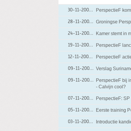
PerspectieF komt
30-11-2009
30-11-2009 09:57
Groningse Perspe
28-11-2009
28-11-2009 14:41
Kamer stemt in m
24-11-2009
24-11-2009 19:21
PerspectieF lanc
19-11-2009
19-11-2009 07:23
PerspectieF act
12-11-2009
12-11-2009 19:46
Verslag Surinam
09-11-2009
09-11-2009 22:12
PerspectieF bij 
09-11-2009
09-11-2009 07:48
- Calvijn cool?
PerspectieF: SP 
07-11-2009
07-11-2009 12:15
Eerste training 
05-11-2009
05-11-2009 18:56
Introductie kandi
03-11-2009
03-11-2009 19:18