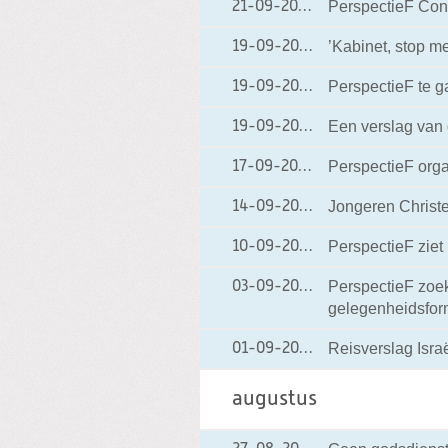
PerspectieF Con
21-09-2009
21-09-2009 15:27
’Kabinet, stop me
19-09-2009
19-09-2009 22:20
PerspectieF te g
19-09-2009
19-09-2009 20:12
Een verslag van
19-09-2009
19-09-2009 16:23
PerspectieF orga
17-09-2009
17-09-2009 15:27
Jongeren Christ
14-09-2009
14-09-2009 08:15
PerspectieF ziet
10-09-2009
10-09-2009 21:06
PerspectieF zoek
03-09-2009
03-09-2009 18:16
gelegenheidsfor
Reisverslag Isra
01-09-2009
01-09-2009 17:27
augustus