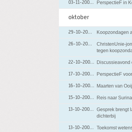
PerspectieF in 
03-11-2009
03-11-2009 08:47
oktober
Koopzondagen ac
29-10-2009
29-10-2009 19:34
ChristenUnie-jon
26-10-2009
26-10-2009 19:09
tegen koopzond
Discussieavond o
22-10-2009
22-10-2009 12:08
PerspectieF voor
17-10-2009
17-10-2009 14:22
Maarten van Ooi
16-10-2009
16-10-2009 21:41
Reis naar Surin
15-10-2009
15-10-2009 18:30
Gesprek brengt l
13-10-2009
13-10-2009 14:56
dichterbij
Toekomst wetensc
13-10-2009
13-10-2009 07:56