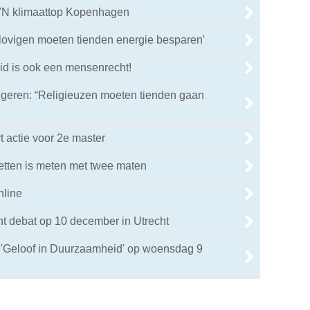
 VN klimaattop Kopenhagen
lovigen moeten tienden energie besparen'
id is ook een mensenrecht!
ngeren: “Religieuzen moeten tienden gaan
t actie voor 2e master
etten is meten met twee maten
nline
cht debat op 10 december in Utrecht
r 'Geloof in Duurzaamheid' op woensdag 9