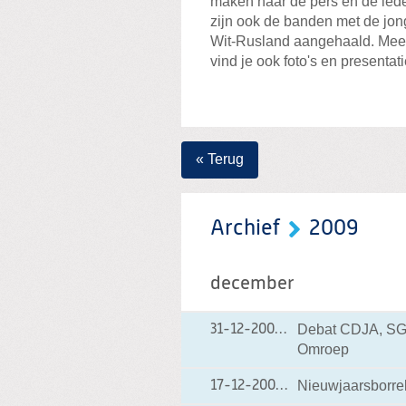
maken naar de pers en de led
zijn ook de banden met de jong
Wit-Rusland aangehaald. Meer
vind je ook foto's en presentati
« Terug
Archief
2009
december
Debat CDJA, SGP
31-12-2009
31-12-2009 10:52
Omroep
Nieuwjaarsborre
17-12-2009
17-12-2009 18:19