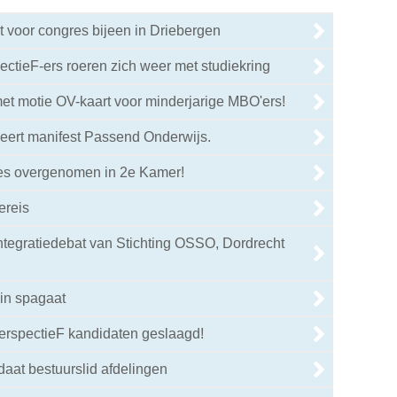
 voor congres bijeen in Driebergen
ctieF-ers roeren zich weer met studiekring
et motie OV-kaart voor minderjarige MBO'ers!
eert manifest Passend Onderwijs.
ies overgenomen in 2e Kamer!
ereis
integratiedebat van Stichting OSSO, Dordrecht
in spagaat
PerspectieF kandidaten geslaagd!
daat bestuurslid afdelingen