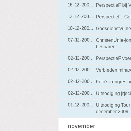
PerspectieF bij
16-12-2009
16-12-2009 09:25
PerspectieF: 'Ge
12-12-2009
12-12-2009 13:53
Godsdienstvrijhe
10-12-2009
10-12-2009 17:37
ChristenUnie-jo
07-12-2009
07-12-2009 19:18
besparen”
PerspectieF voer
02-12-2009
02-12-2009 20:00
Verbieden minar
02-12-2009
02-12-2009 19:36
Foto's congres o
02-12-2009
02-12-2009 17:00
Uitnodiging [r]e
02-12-2009
02-12-2009 15:49
Uitnodiging Tou
01-12-2009
01-12-2009 19:10
december 2009
november