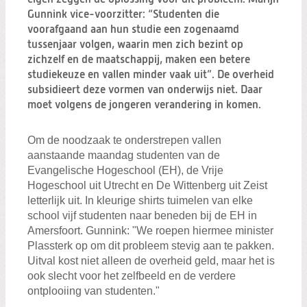
Zoeken:
Gunnink vice-voorzitter: “Studenten die
Zoeken
voorafgaand aan hun studie een zogenaamd
tussenjaar volgen, waarin men zich bezint op
zichzelf en de maatschappij, maken een betere
studiekeuze en vallen minder vaak uit”. De overheid
subsidieert deze vormen van onderwijs niet. Daar
moet volgens de jongeren verandering in komen.
Om de noodzaak te onderstrepen vallen
aanstaande maandag studenten van de
Evangelische Hogeschool (EH), de Vrije
Hogeschool uit Utrecht en De Wittenberg uit Zeist
letterlijk uit. In kleurige shirts tuimelen van elke
school vijf studenten naar beneden bij de EH in
Amersfoort. Gunnink: "We roepen hiermee minister
Plassterk op om dit probleem stevig aan te pakken.
Uitval kost niet alleen de overheid geld, maar het is
ook slecht voor het zelfbeeld en de verdere
ontplooiing van studenten."