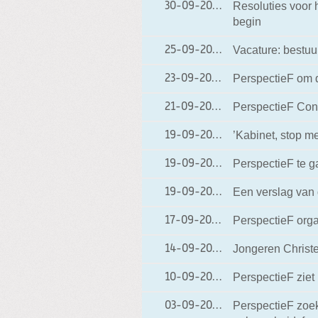
Resoluties voor 
30-09-2009
30-09-2009 15:38
begin
Vacature: bestuur
25-09-2009
25-09-2009 17:06
PerspectieF om 
23-09-2009
23-09-2009 15:40
PerspectieF Con
21-09-2009
21-09-2009 15:27
’Kabinet, stop me
19-09-2009
19-09-2009 22:20
PerspectieF te g
19-09-2009
19-09-2009 20:12
Een verslag van
19-09-2009
19-09-2009 16:23
PerspectieF orga
17-09-2009
17-09-2009 15:27
Jongeren Christ
14-09-2009
14-09-2009 08:15
PerspectieF ziet
10-09-2009
10-09-2009 21:06
PerspectieF zoek
03-09-2009
03-09-2009 18:16