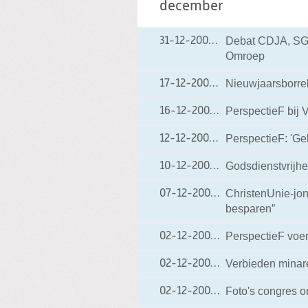
december
Debat CDJA, SGP
31-12-2009
31-12-2009 10:52
Omroep
Nieuwjaarsborre
17-12-2009
17-12-2009 18:19
PerspectieF bij
16-12-2009
16-12-2009 09:25
PerspectieF: 'Ge
12-12-2009
12-12-2009 13:53
Godsdienstvrijhe
10-12-2009
10-12-2009 17:37
ChristenUnie-jo
07-12-2009
07-12-2009 19:18
besparen”
PerspectieF voer
02-12-2009
02-12-2009 20:00
Verbieden minar
02-12-2009
02-12-2009 19:36
Foto's congres o
02-12-2009
02-12-2009 17:00