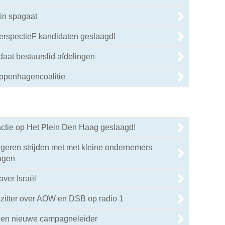
in spagaat
PerspectieF kandidaten geslaagd!
daat bestuurslid afdelingen
Kopenhagencoalitie
tie op Het Plein Den Haag geslaagd!
geren strijden met met kleine ondernemers
agen
ver Israël
zitter over AOW en DSB op radio 1
jen nieuwe campagneleider