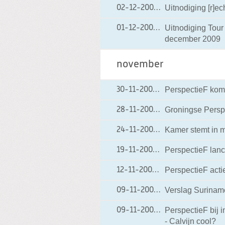
Uitnodiging [r]e
02-12-2009
02-12-2009 15:49
Uitnodiging Tou
01-12-2009
01-12-2009 19:10
december 2009
november
PerspectieF komt
30-11-2009
30-11-2009 09:57
Groningse Perspe
28-11-2009
28-11-2009 14:41
Kamer stemt in m
24-11-2009
24-11-2009 19:21
PerspectieF lanc
19-11-2009
19-11-2009 07:23
PerspectieF act
12-11-2009
12-11-2009 19:46
Verslag Surinam
09-11-2009
09-11-2009 22:12
PerspectieF bij 
09-11-2009
09-11-2009 07:48
- Calvijn cool?