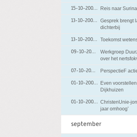
Reis naar Surin
15-10-2009
15-10-2009 18:30
Gesprek brengt l
13-10-2009
13-10-2009 14:56
dichterbij
Toekomst wetensc
13-10-2009
13-10-2009 07:56
Werkgroep Duurz
09-10-2009
09-10-2009 17:17
over het nertsfo
PerspectieF acti
07-10-2009
07-10-2009 18:14
Even voorstelle
01-10-2009
01-10-2009 17:40
Dijkhuizen
ChristenUnie-jo
01-10-2009
01-10-2009 17:02
jaar omhoog’
september