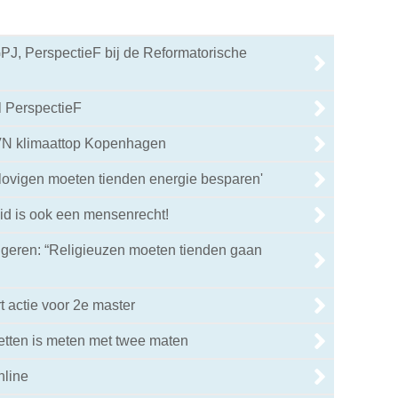
J, PerspectieF bij de Reformatorische
l PerspectieF
 VN klimaattop Kopenhagen
lovigen moeten tienden energie besparen'
id is ook een mensenrecht!
ngeren: “Religieuzen moeten tienden gaan
t actie voor 2e master
etten is meten met twee maten
nline