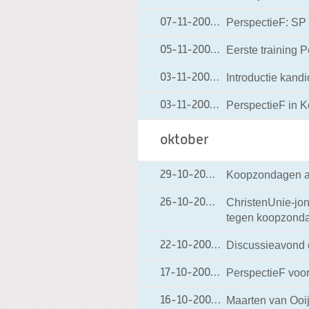
PerspectieF: SP 
07-11-2009
07-11-2009 12:15
Eerste training 
05-11-2009
05-11-2009 18:56
Introductie kandi
03-11-2009
03-11-2009 19:18
PerspectieF in 
03-11-2009
03-11-2009 08:47
oktober
Koopzondagen ac
29-10-2009
29-10-2009 19:34
ChristenUnie-jon
26-10-2009
26-10-2009 19:09
tegen koopzond
Discussieavond o
22-10-2009
22-10-2009 12:08
PerspectieF voor
17-10-2009
17-10-2009 14:22
Maarten van Ooi
16-10-2009
16-10-2009 21:41