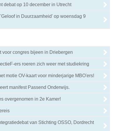
cht debat op 10 december in Utrecht
r 'Geloof in Duurzaamheid' op woensdag 9
 voor congres bijeen in Driebergen
ctieF-ers roeren zich weer met studiekring
et motie OV-kaart voor minderjarige MBO'ers!
eert manifest Passend Onderwijs.
ies overgenomen in 2e Kamer!
ereis
integratiedebat van Stichting OSSO, Dordrecht